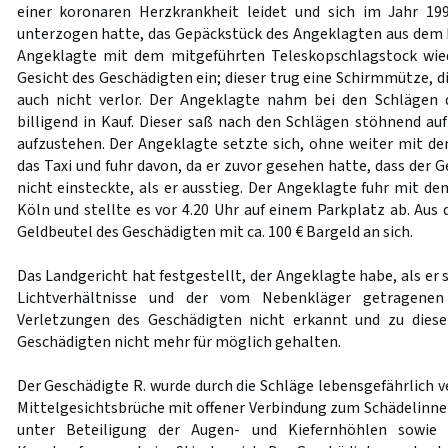
einer koronaren Herzkrankheit leidet und sich im Jahr 19
unterzogen hatte, das Gepäckstück des Angeklagten aus dem 
Angeklagte mit dem mitgeführten Teleskopschlagstock wie
Gesicht des Geschädigten ein; dieser trug eine Schirmmütze, 
auch nicht verlor. Der Angeklagte nahm bei den Schlägen
billigend in Kauf. Dieser saß nach den Schlägen stöhnend a
aufzustehen. Der Angeklagte setzte sich, ohne weiter mit de
das Taxi und fuhr davon, da er zuvor gesehen hatte, dass der 
nicht einsteckte, als er ausstieg. Der Angeklagte fuhr mit de
Köln und stellte es vor 4.20 Uhr auf einem Parkplatz ab. Au
Geldbeutel des Geschädigten mit ca. 100 € Bargeld an sich.
Das Landgericht hat festgestellt, der Angeklagte habe, als er 
Lichtverhältnisse und der vom Nebenkläger getragene
Verletzungen des Geschädigten nicht erkannt und zu dies
Geschädigten nicht mehr für möglich gehalten.
Der Geschädigte R. wurde durch die Schläge lebensgefährlich ve
Mittelgesichtsbrüche mit offener Verbindung zum Schädelinn
unter Beteiligung der Augen- und Kiefernhöhlen sowie 