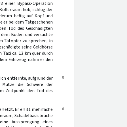
98 einer Bypass-Operation
Kofferraum hob, schlug der
derum heftig auf Kopf und
die er bei dem Tatgeschehen
 den Tod des Geschädigten
uf dem Boden und versuchte
m Tatopfer zu sprechen, in
Geschädigte seine Geldbörse
m Taxi ca. 13 km quer durch
s dem Fahrzeug nahm er den
5
sich entfernte, aufgrund der
n Mütze die Schwere der
em Zeitpunkt den Tod des
6
rletzt. Er erlitt mehrfache
enraum, Schädelbasisbrüche
eine Aussprengung eines