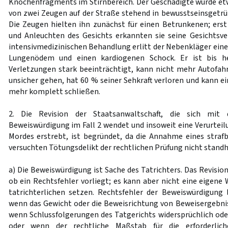
Knochenfragments im Stirnbereich. Der Geschädigte wurde et
von zwei Zeugen auf der Straße stehend in bewusstseinsgetr
Die Zeugen hielten ihn zunächst für einen Betrunkenen; ers
und Anleuchten des Gesichts erkannten sie seine Gesichtsve
intensivmedizinischen Behandlung erlitt der Nebenkläger eine
Lungenödem und einen kardiogenen Schock. Er ist bis h
Verletzungen stark beeinträchtigt, kann nicht mehr Autofah
unsicher gehen, hat 60 % seiner Sehkraft verloren und kann ei
mehr komplett schließen.
2. Die Revision der Staatsanwaltschaft, die sich mit
Beweiswürdigung im Fall 2 wendet und insoweit eine Verurtei
Mordes erstrebt, ist begründet, da die Annahme eines straf
versuchten Tötungsdelikt der rechtlichen Prüfung nicht standh
a) Die Beweiswürdigung ist Sache des Tatrichters. Das Revision
ob ein Rechtsfehler vorliegt; es kann aber nicht eine eigene 
tatrichterlichen setzen. Rechtsfehler der Beweiswürdigung
wenn das Gewicht oder die Beweisrichtung von Beweisergebni
wenn Schlussfolgerungen des Tatgerichts widersprüchlich oder
oder wenn der rechtliche Maßstab für die erforderliche