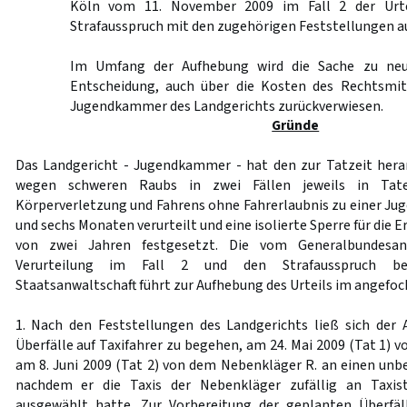
Köln vom 11. November 2009 im Fall 2 der Urte
Strafausspruch mit den zugehörigen Feststellungen 
Im Umfang der Aufhebung wird die Sache zu neu
Entscheidung, auch über die Kosten des Rechtsmit
Jugendkammer des Landgerichts zurückverwiesen.
Gründe
Das Landgericht - Jugendkammer - hat den zur Tatzeit he
wegen schweren Raubs in zwei Fällen jeweils in Tatei
Körperverletzung und Fahrens ohne Fahrerlaubnis zu einer Jug
und sechs Monaten verurteilt und eine isolierte Sperre für die E
von zwei Jahren festgesetzt. Die vom Generalbundesanw
Verurteilung im Fall 2 und den Strafausspruch be
Staatsanwaltschaft führt zur Aufhebung des Urteils im angefo
1. Nach den Feststellungen des Landgerichts ließ sich der 
Überfälle auf Taxifahrer zu begehen, am 24. Mai 2009 (Tat 1)
am 8. Juni 2009 (Tat 2) von dem Nebenkläger R. an einen unbe
nachdem er die Taxis der Nebenkläger zufällig an Taxis
ausgewählt hatte. Zur Vorbereitung der geplanten Überfäll