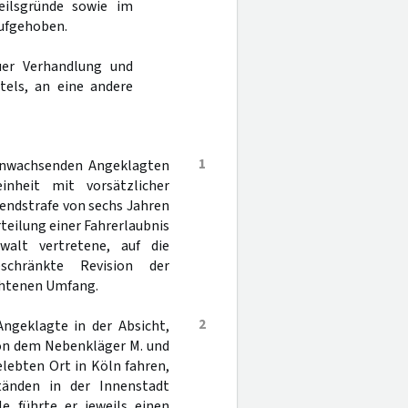
ilsgründe sowie im
aufgehoben.
er Verhandlung und
tels, an eine andere
1
ranwachsenden Angeklagten
nheit mit vorsätzlicher
endstrafe von sechs Jahren
rteilung einer Fahrerlaubnis
alt vertretene, auf die
schränkte Revision der
chtenen Umfang.
2
Angeklagte in der Absicht,
 von dem Nebenkläger M. und
lebten Ort in Köln fahren,
tänden in der Innenstadt
e führte er jeweils einen