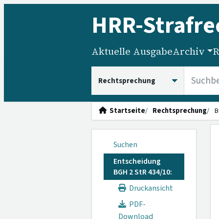
HRR
-Strafre
Aktuelle Ausgabe
Archiv
R
HRRS durchsuchen
Startseite
Rechtsprechung
B
Suchen
Entscheidung
BGH 2 StR 434/10:
Druckansicht
PDF-
Download