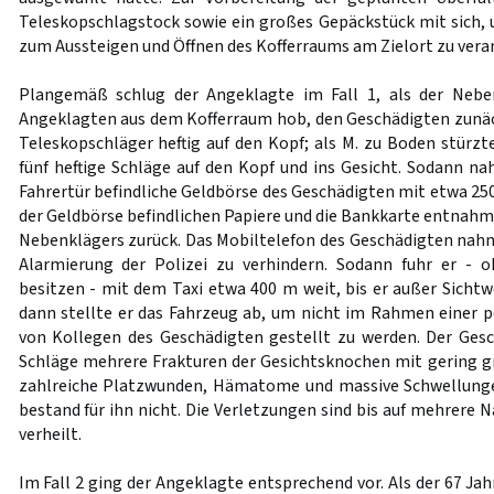
Teleskopschlagstock sowie ein großes Gepäckstück mit sich, u
zum Aussteigen und Öffnen des Kofferraums am Zielort zu vera
Plangemäß schlug der Angeklagte im Fall 1, als der Nebe
Angeklagten aus dem Kofferraum hob, den Geschädigten zunä
Teleskopschläger heftig auf den Kopf; als M. zu Boden stürzt
fünf heftige Schläge auf den Kopf und ins Gesicht. Sodann na
Fahrertür befindliche Geldbörse des Geschädigten mit etwa 250,
der Geldbörse befindlichen Papiere und die Bankkarte entnahm e
Nebenklägers zurück. Das Mobiltelefon des Geschädigten nahm 
Alarmierung der Polizei zu verhindern. Sodann fuhr er - o
besitzen - mit dem Taxi etwa 400 m weit, bis er außer Sichtw
dann stellte er das Fahrzeug ab, um nicht im Rahmen einer p
von Kollegen des Geschädigten gestellt zu werden. Der Gesch
Schläge mehrere Frakturen der Gesichtsknochen mit gering g
zahlreiche Platzwunden, Hämatome und massive Schwellung
bestand für ihn nicht. Die Verletzungen sind bis auf mehrere 
verheilt.
Im Fall 2 ging der Angeklagte entsprechend vor. Als der 67 Jahr