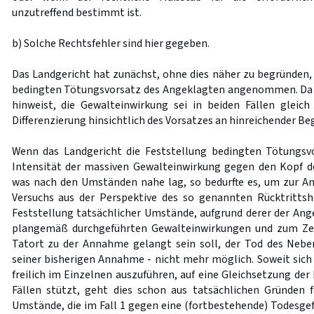
unzutreffend bestimmt ist.
b) Solche Rechtsfehler sind hier gegeben.
Das Landgericht hat zunächst, ohne dies näher zu begründen, 
bedingten Tötungsvorsatz des Angeklagten angenommen. Da e
hinweist, die Gewalteinwirkung sei in beiden Fällen gleic
Differenzierung hinsichtlich des Vorsatzes an hinreichender B
Wenn das Landgericht die Feststellung bedingten Tötungsv
Intensität der massiven Gewalteinwirkung gegen den Kopf d
was nach den Umständen nahe lag, so bedurfte es, um zur 
Versuchs aus der Perspektive des so genannten Rücktrittsh
Feststellung tatsächlicher Umstände, aufgrund derer der Ang
plangemäß durchgeführten Gewalteinwirkungen und zum Zei
Tatort zu der Annahme gelangt sein soll, der Tod des Nebe
seiner bisherigen Annahme - nicht mehr möglich. Soweit sich 
freilich im Einzelnen auszuführen, auf eine Gleichsetzung der
Fällen stützt, geht dies schon aus tatsächlichen Gründen 
Umstände, die im Fall 1 gegen eine (fortbestehende) Todesgef