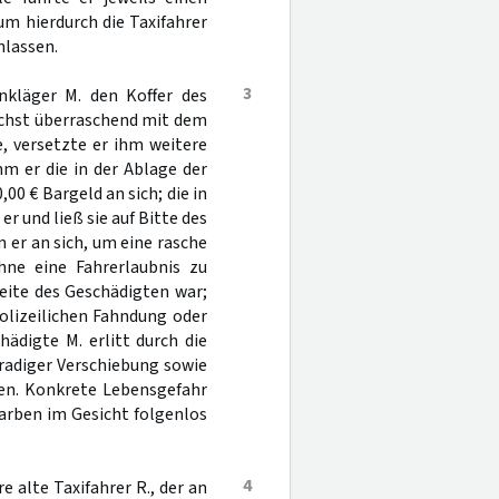
m hierdurch die Taxifahrer
nlassen.
3
nkläger M. den Koffer des
chst überraschend mit dem
e, versetzte er ihm weitere
hm er die in der Ablage der
00 € Bargeld an sich; die in
r und ließ sie auf Bitte des
er an sich, um eine rasche
hne eine Fahrerlaubnis zu
eite des Geschädigten war;
olizeilichen Fahndung oder
ädigte M. erlitt durch die
radiger Verschiebung sowie
en. Konkrete Lebensgefahr
Narben im Gesicht folgenlos
4
e alte Taxifahrer R., der an