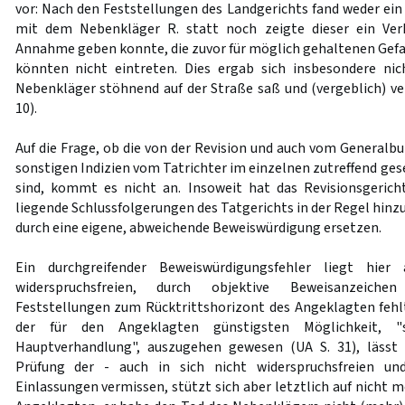
vor: Nach den Feststellungen des Landgerichts fand weder ei
mit dem Nebenkläger R. statt noch zeigte dieser ein Ver
Annahme geben konnte, die zuvor für möglich gehaltenen Gef
könnten nicht eintreten. Dies ergab sich insbesondere nic
Nebenkläger stöhnend auf der Straße saß und (vergeblich) ve
10).
Auf die Frage, ob die von der Revision und auch vom General
sonstigen Indizien vom Tatrichter im einzelnen zutreffend ge
sind, kommt es nicht an. Insoweit hat das Revisionsgerich
liegende Schlussfolgerungen des Tatgerichts in der Regel hin
durch eine eigene, abweichende Beweiswürdigung ersetzen.
Ein durchgreifender Beweiswürdigungsfehler liegt hier
widerspruchsfreien, durch objektive Beweisanzeichen
Feststellungen zum Rücktrittshorizont des Angeklagten fehlt
der für den Angeklagten günstigsten Möglichkeit, 
Hauptverhandlung", auszugehen gewesen (UA S. 31), lässt e
Prüfung der - auch in sich nicht widerspruchsfreien und
Einlassungen vermissen, stützt sich aber letztlich auf nicht 