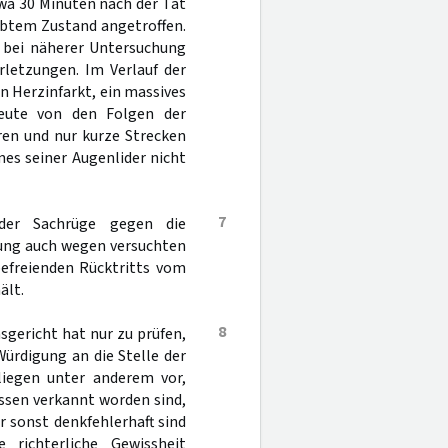
wa 30 Minuten nach der Tat
übtem Zustand angetroffen.
t bei näherer Untersuchung
rletzungen. Im Verlauf der
n Herzinfarkt, ein massives
eute von den Folgen der
ren und nur kurze Strecken
nes seiner Augenlider nicht
7
 der Sachrüge gegen die
lung auch wegen versuchten
befreienden Rücktritts vom
ält.
8
sgericht hat nur zu prüfen,
Würdigung an die Stelle der
 liegen unter anderem vor,
ssen verkannt worden sind,
 sonst denkfehlerhaft sind
 richterliche Gewissheit