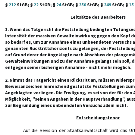
§
212
StGB; §
22
StGB; §
24
StGB; §
250
StGB; §
249
StGB; §
15
Leitsätze des Bearbeiters
1. Wenn das Tatgericht die Feststellung bedingten Tötungsvo
Intensität der massiven Gewalteinwirkung gegen den Kopf de
so bedarf es, um zur Annahme eines unbeendeten Versuchs au
genannten Rücktrittshorizonts zu gelangen, der Feststellun
auf Grund derer der Angeklagte nach Abschluss der plangem
Gewalteinwirkungen und zu der Annahme gelangt sein soll, de
entgegen seiner bisherigen Annahme - nicht mehr möglich.
2. Nimmt das Tatgericht einen Rücktritt an, müssen widerspr
Beweisanzeichen hinreichend gestützte Feststellungen zum 
Angeklagten vorliegen. Die Erwägung, es sei von der für den
Möglichkeit, "seinen Angaben in der Hauptverhandlung", a
zur Begründung eines unbeendeten Versuchs allein nicht.
Entscheidungstenor
Auf die Revision der Staatsanwaltschaft wird das Ur