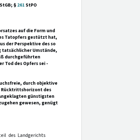
StGB; §
261
StPO
rsatzes auf die Form und
s Tatopfers gestützt hat,
s der Perspektive des so
g tatsächlicher Umstände,
äß durchgeführten
r Tod des Opfers sei -
uchsfreie, durch objektive
Rücktrittshorizont des
 Angeklagten günstigsten
uszugehen gewesen, genügt
teil des Landgerichts