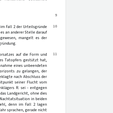
9
10
im Fall 2 der Urteilsgründe
s an anderer Stelle darauf
h gewesen, mangelt es der
egründung.
11
orsatzes auf die Form und
es Tatopfers gestützt hat,
Annahme eines unbeendeten
orizonts zu gelangen, der
eklagte nach Abschluss der
tpunkt seiner Flucht vom
nklägers R. sei - entgegen
das Landgericht, ohne dies
 Nachtatsituation in beiden
fehl, denn im Fall 2 lagen
ahr sprachen, gerade nicht