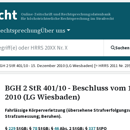
cht
Online-Zeitschrift und Rechtsprechungsdatenbank
für höchstrichterliche Rechtsprechung im Strafrecht
echtsprechung
Über uns
Suchen
GH 2 StR 401/10 - 15. Dezember 2010 (LG Wiesbaden) [= HRRS 2011 Nr. 239
BGH 2 StR 401/10 - Beschluss vom
2010 (LG Wiesbaden)
Fahrlässige Körperverletzung (übersehene Strafverfolgungs
Strafzumessung; Beruhen).
§
229
StGB; §
78
StGB; §
46
Abs. 2 StGB; §
337
StPO