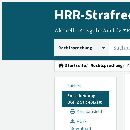
HRR
-Strafre
Aktuelle Ausgabe
Archiv
R
HRRS durchsuchen
Startseite
Rechtsprechung
B
Suchen
Entscheidung
BGH 2 StR 401/10:
Druckansicht
PDF-
Download