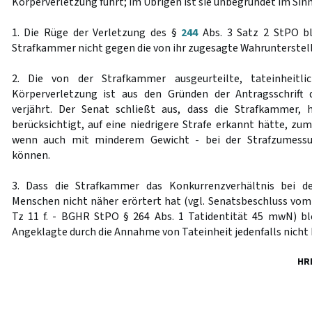
Körperverletzung führt; im Übrigen ist sie unbegründet im Sin
1. Die Rüge der Verletzung des §
244
Abs. 3 Satz 2 StPO ble
Strafkammer nicht gegen die von ihr zugesagte Wahrunterstel
2. Die von der Strafkammer ausgeurteilte, tateinheitli
Körperverletzung ist aus den Gründen der Antragsschrift
verjährt. Der Senat schließt aus, dass die Strafkammer,
berücksichtigt, auf eine niedrigere Strafe erkannt hätte, zum
wenn auch mit minderem Gewicht - bei der Strafzumessu
können.
3. Dass die Strafkammer das Konkurrenzverhältnis bei d
Menschen nicht näher erörtert hat (vgl. Senatsbeschluss vom 
Tz 11 f. - BGHR StPO § 264 Abs. 1 Tatidentität 45 mwN) ble
Angeklagte durch die Annahme von Tateinheit jedenfalls nicht 
HR