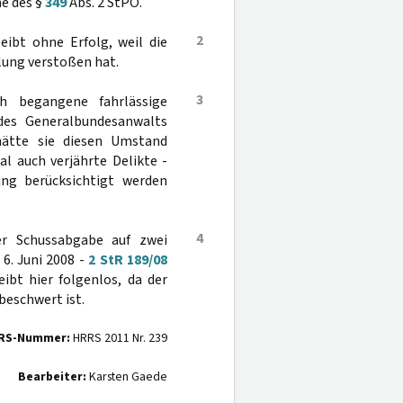
ne des §
349
Abs. 2 StPO.
2
ibt ohne Erfolg, weil die
lung verstoßen hat.
3
ch begangene fahrlässige
 des Generalbundesanwalts
 hätte sie diesen Umstand
al auch verjährte Delikte -
ng berücksichtigt werden
4
er Schussabgabe auf zwei
6. Juni 2008 -
2 StR 189/08
ibt hier folgenlos, da der
beschwert ist.
RS-Nummer:
HRRS 2011 Nr. 239
Bearbeiter:
Karsten Gaede