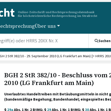
cht
Online-Zeitschrift und Rechtsprechungsdatenbank
für höchstrichterliche Rechtsprechung im Strafrecht
echtsprechung
Über uns
Suchen
GH 2 StR 382/10 - 29. September 2010 (LG Frankfurt am Main) [= HRRS 2010
BGH 2 StR 382/10 - Beschluss vom
2010 (LG Frankfurt am Main)
Unerlaubtes Handeltreiben mit Betäubungsmitteln in nicht 
(bandenmäßige Begehung; Bandenhandel; eingespieltes Bez
§
29a
Abs. 1 Nr. 2 BtMG; §
29
Abs. 1 Nr. 1 BtMG; §
30
Abs. 1 Nr. 1 