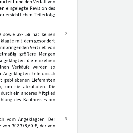
urteilt und den Verfall von
en eingelegte Revision des
 ersichtlichen Teilerfolg;
2
2 sowie 39- 58 hat keinen
geklagte mit dem gesondert
innbringenden Vertrieb von
gelmäßig größere Mengen
 Angeklagten die einzelnen
elnen Verkäufe wurden so
m Angeklagten telefonisch
t gebliebenen Lieferanten
n, um sie abzuholen. Die
durch ein anderes Mitglied
Zahlung des Kaufpreises am
3
ich vom Angeklagten. Der
 von 302.378,60 €, der von