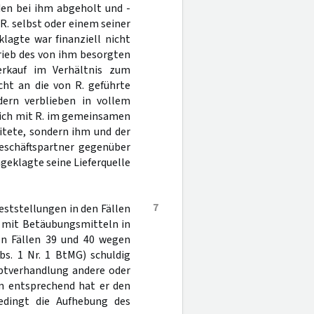
den bei ihm abgeholt und -
R. selbst oder einem seiner
lagte war finanziell nicht
rieb des von ihm besorgten
Verkauf im Verhältnis zum
cht an die von R. geführte
dern verblieben in vollem
glich mit R. im gemeinsamen
tete, sondern ihm und der
Geschäftspartner gegenüber
ngeklagte seine Lieferquelle
7
eststellungen in den Fällen
s mit Betäubungsmitteln in
en Fällen 39 und 40 wegen
s. 1 Nr. 1 BtMG) schuldig
uptverhandlung andere oder
m entsprechend hat er den
edingt die Aufhebung des