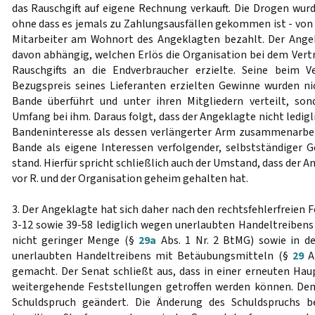
das Rauschgift auf eigene Rechnung verkauft. Die Drogen wur
ohne dass es jemals zu Zahlungsausfällen gekommen ist - von 
Mitarbeiter am Wohnort des Angeklagten bezahlt. Der Angek
davon abhängig, welchen Erlös die Organisation bei dem Vert
Rauschgifts an die Endverbraucher erzielte. Seine beim 
Bezugspreis seines Lieferanten erzielten Gewinne wurden ni
Bande überführt und unter ihren Mitgliedern verteilt, son
Umfang bei ihm. Daraus folgt, dass der Angeklagte nicht ledi
Bandeninteresse als dessen verlängerter Arm zusammenarbei
Bande als eigene Interessen verfolgender, selbstständiger 
stand. Hierfür spricht schließlich auch der Umstand, dass der A
vor R. und der Organisation geheim gehalten hat.
3. Der Angeklagte hat sich daher nach den rechtsfehlerfreien F
3-12 sowie 39-58 lediglich wegen unerlaubten Handeltreiben
nicht geringer Menge (§
29a
Abs. 1 Nr. 2 BtMG) sowie in d
unerlaubten Handeltreibens mit Betäubungsmitteln (§
29
Ab
gemacht. Der Senat schließt aus, dass in einer erneuten Ha
weitergehende Feststellungen getroffen werden können. De
Schuldspruch geändert. Die Änderung des Schuldspruchs b