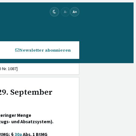
A-
A+
Newsletter abonnieren
 Nr. 1087]
 29. September
geringer Menge
ugs- und Absatzsystem).
BtMG; §
30a
Abs. 1 BtMG