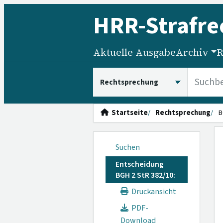
HRR
-Strafre
Aktuelle Ausgabe
Archiv
R
HRRS durchsuchen
Startseite
Rechtsprechung
B
Suchen
Entscheidung
BGH 2 StR 382/10:
Druckansicht
PDF-
Download