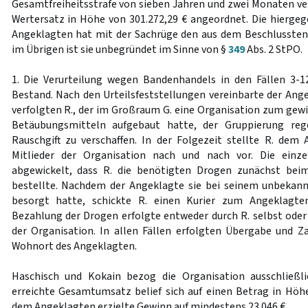
Gesamtfreiheitsstrafe von sieben Jahren und zwei Monaten ver
Wertersatz in Höhe von 301.272,29 € angeordnet. Die hiergeg
Angeklagten hat mit der Sachrüge den aus dem Beschlusstenor
im Übrigen ist sie unbegründet im Sinne von §
349
Abs. 2 StPO.
1. Die Verurteilung wegen Bandenhandels in den Fällen 3-1
Bestand. Nach den Urteilsfeststellungen vereinbarte der An
verfolgten R., der im Großraum G. eine Organisation zum gew
Betäubungsmitteln aufgebaut hatte, der Gruppierung re
Rauschgift zu verschaffen. In der Folgezeit stellte R. dem
Mitlieder der Organisation nach und nach vor. Die einz
abgewickelt, dass R. die benötigten Drogen zunächst bei
bestellte. Nachdem der Angeklagte sie bei seinem unbekann
besorgt hatte, schickte R. einen Kurier zum Angeklagte
Bezahlung der Drogen erfolgte entweder durch R. selbst oder 
der Organisation. In allen Fällen erfolgten Übergabe und 
Wohnort des Angeklagten.
Haschisch und Kokain bezog die Organisation ausschließl
erreichte Gesamtumsatz belief sich auf einen Betrag in Höhe
dem Angeklagten erzielte Gewinn auf mindestens 23.046 €.