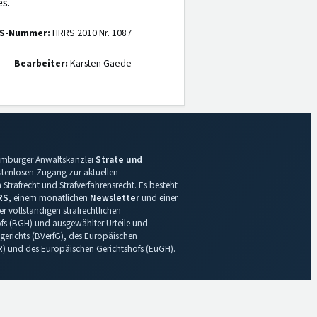
s.
S-Nummer:
HRRS 2010 Nr. 1087
Bearbeiter:
Karsten Gaede
 Hamburger Anwaltskanzlei
Strate und
ostenlosen Zugang zur aktuellen
Strafrecht und Strafverfahrensrecht. Es besteht
RS
, einem monatlichen
Newsletter
und einer
r vollständigen strafrechtlichen
s (BGH) und ausgewählter Urteile und
gerichts (BVerfG), des Europäischen
R) und des Europäischen Gerichtshofs (EuGH).