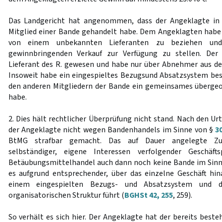
Das Landgericht hat angenommen, dass der Angeklagte in 
Mitglied einer Bande gehandelt habe. Dem Angeklagten habe 
von einem unbekannten Lieferanten zu beziehen un
gewinnbringenden Verkauf zur Verfügung zu stellen. Der 
Lieferant des R. gewesen und habe nur über Abnehmer aus de
Insoweit habe ein eingespieltes Bezugsund Absatzsystem be
den anderen Mitgliedern der Bande ein gemeinsames übergeo
habe.
2. Dies hält rechtlicher Überprüfung nicht stand. Nach den Urt
der Angeklagte nicht wegen Bandenhandels im Sinne von §
3
BtMG strafbar gemacht. Das auf Dauer angelegte Z
selbständiger, eigene Interessen verfolgender Geschäf
Betäubungsmittelhandel auch dann noch keine Bande im Sinne
es aufgrund entsprechender, über das einzelne Geschäft hi
einem eingespielten Bezugs- und Absatzsystem und da
organisatorischen Struktur führt (
BGHSt 42, 255
, 259).
So verhält es sich hier. Der Angeklagte hat der bereits best