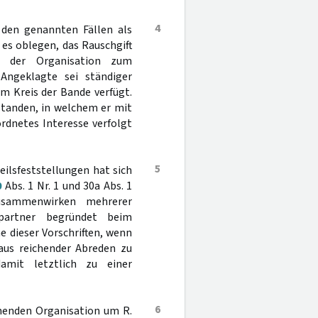
4
den genannten Fällen als
es oblegen, das Rauschgift
d der Organisation zum
Angeklagte sei ständiger
m Kreis der Bande verfügt.
standen, in welchem er mit
rdnetes Interesse verfolgt
5
eilsfeststellungen hat sich
0
Abs. 1 Nr. 1 und 30a Abs. 1
usammenwirken mehrerer
tspartner begründet beim
 dieser Vorschriften, wenn
naus reichender Abreden zu
mit letztlich zu einer
6
ehenden Organisation um R.