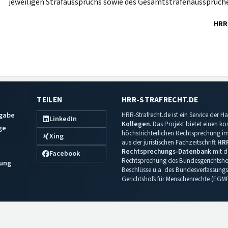
jeweiligen Strafausspruchs sowie des Gesamtstrafenausspruche
HRR
TEILEN
HRR-STRAFRECHT.DE
sgabe
HRR-Strafrecht.de ist ein Service der
LinkedIn
Kollegen
. Das Projekt bietet einen k
ge
höchstrichterlichen Rechtsprechung im 
Xing
aus der juristischen Fachzeitschrift
HR
Rechtsprechungs-Datenbank
mit de
Facebook
Rechtsprechung des Bundesgerichtshof
ung
Beschlüsse u.a. des Bundesverfassungs
Gerichtshofs für Menschenrechte (EGM
Impressum
·
Datenschutz