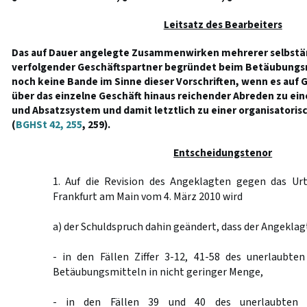
Leitsatz des Bearbeiters
Das auf Dauer angelegte Zusammenwirken mehrerer selbstän
verfolgender Geschäftspartner begründet beim Betäubungs
noch keine Bande im Sinne dieser Vorschriften, wenn es auf
über das einzelne Geschäft hinaus reichender Abreden zu ei
und Absatzsystem und damit letztlich zu einer organisatoris
(
BGHSt 42, 255
, 259).
Entscheidungstenor
1. Auf die Revision des Angeklagten gegen das Urt
Frankfurt am Main vom 4. März 2010 wird
a) der Schuldspruch dahin geändert, dass der Angeklagt
- in den Fällen Ziffer 3-12, 41-58 des unerlaubte
Betäubungsmitteln in nicht geringer Menge,
- in den Fällen 39 und 40 des unerlaubten H