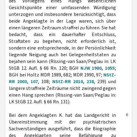
des Vorliegens eines Hangs wesentlichen
Gesichtspunkte einer umfassenden Würdigung
unterzogen und insbesondere berücksichtigt, dass
beide Angeklagte in der Lage waren, sich über
einen längeren Zeitraum straffrei zu führen. Sie hat
bedacht, dass ein dauerhafter Entschluss,
Straftaten zu begehen, nicht erforderlich ist,
sondern eine entsprechende, in der Persönlichkeit
liegende Neigung auch bei Gelegenheitstaten zu
bejahen sein kann (Rissing-van Saan/Peglau in: LK
StGB 12. Aufl. § 66 Rn. 120; BGH
NJW 1980, 1055
;
BGH bei Holtz MDR 1989, 682; MDR 1990, 97;
NStZ-
RR 2003, 107
, 108;
NStZ-RR 2010, 238
, 239) und
längere straffreie Zeiträume nicht zwingend gegen
einen Hang sprechen (Rissing-van Saan/Peglau in:
LK StGB 12. Aufl. § 66 Rn. 131).
6
Bei dem Angeklagten K. hat das Landgericht in
Übereinstimmung mit der psychiatrischen
Sachverständigen ausgeführt, dass die Biographie
des Angeklagten seine Befähigung zu