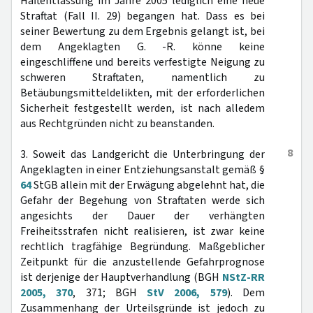
Haftentlassung im Jahre 2005 lediglich eine neue
Straftat (Fall II. 29) begangen hat. Dass es bei
seiner Bewertung zu dem Ergebnis gelangt ist, bei
dem Angeklagten G. -R. könne keine
eingeschliffene und bereits verfestigte Neigung zu
schweren Straftaten, namentlich zu
Betäubungsmitteldelikten, mit der erforderlichen
Sicherheit festgestellt werden, ist nach alledem
aus Rechtgründen nicht zu beanstanden.
8
3. Soweit das Landgericht die Unterbringung der
Angeklagten in einer Entziehungsanstalt gemäß §
64
StGB allein mit der Erwägung abgelehnt hat, die
Gefahr der Begehung von Straftaten werde sich
angesichts der Dauer der verhängten
Freiheitsstrafen nicht realisieren, ist zwar keine
rechtlich tragfähige Begründung. Maßgeblicher
Zeitpunkt für die anzustellende Gefahrprognose
ist derjenige der Hauptverhandlung (BGH
NStZ-RR
2005, 370
, 371; BGH
StV 2006, 579
). Dem
Zusammenhang der Urteilsgründe ist jedoch zu