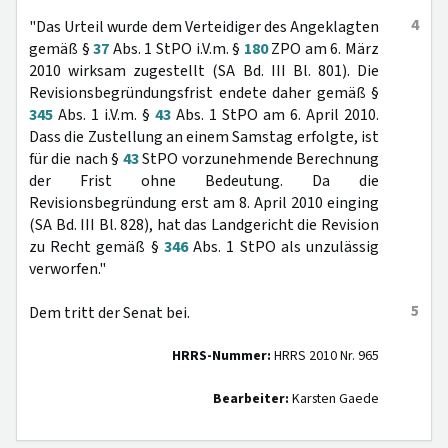
4
"Das Urteil wurde dem Verteidiger des Angeklagten
gemäß §
37
Abs. 1 StPO i.V.m. §
180
ZPO am 6. März
2010 wirksam zugestellt (SA Bd. III Bl. 801). Die
Revisionsbegründungsfrist endete daher gemäß §
345
Abs. 1 i.V.m. §
43
Abs. 1 StPO am 6. April 2010.
Dass die Zustellung an einem Samstag erfolgte, ist
für die nach §
43
StPO vorzunehmende Berechnung
der Frist ohne Bedeutung. Da die
Revisionsbegründung erst am 8. April 2010 einging
(SA Bd. III Bl. 828), hat das Landgericht die Revision
zu Recht gemäß §
346
Abs. 1 StPO als unzulässig
verworfen."
5
Dem tritt der Senat bei.
HRRS-Nummer:
HRRS 2010 Nr. 965
Bearbeiter:
Karsten Gaede