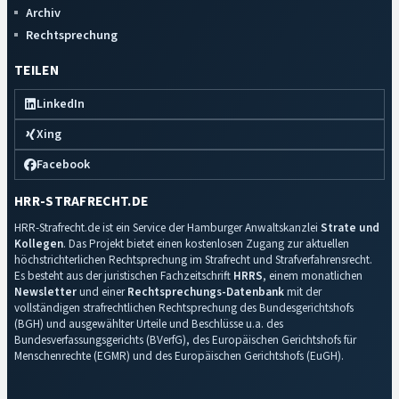
Archiv
Rechtsprechung
TEILEN
LinkedIn
Xing
Facebook
HRR-STRAFRECHT.DE
HRR-Strafrecht.de ist ein Service der Hamburger Anwaltskanzlei
Strate und
Kollegen
. Das Projekt bietet einen kostenlosen Zugang zur aktuellen
höchstrichterlichen Rechtsprechung im Strafrecht und Strafverfahrensrecht.
Es besteht aus der juristischen Fachzeitschrift
HRRS
, einem monatlichen
Newsletter
und einer
Rechtsprechungs-Datenbank
mit der
vollständigen strafrechtlichen Rechtsprechung des Bundesgerichtshofs
(BGH) und ausgewählter Urteile und Beschlüsse u.a. des
Bundesverfassungsgerichts (BVerfG), des Europäischen Gerichtshofs für
Menschenrechte (EGMR) und des Europäischen Gerichtshofs (EuGH).