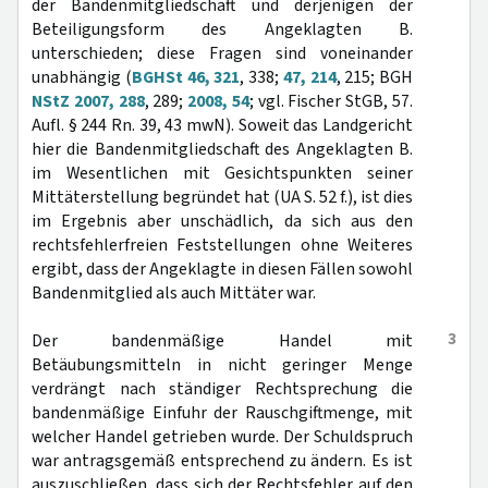
der Bandenmitgliedschaft und derjenigen der
Beteiligungsform des Angeklagten B.
unterschieden; diese Fragen sind voneinander
unabhängig (
BGHSt 46, 321
, 338;
47, 214
, 215; BGH
NStZ 2007, 288
, 289;
2008, 54
; vgl. Fischer StGB, 57.
Aufl. § 244 Rn. 39, 43 mwN). Soweit das Landgericht
hier die Bandenmitgliedschaft des Angeklagten B.
im Wesentlichen mit Gesichtspunkten seiner
Mittäterstellung begründet hat (UA S. 52 f.), ist dies
im Ergebnis aber unschädlich, da sich aus den
rechtsfehlerfreien Feststellungen ohne Weiteres
ergibt, dass der Angeklagte in diesen Fällen sowohl
Bandenmitglied als auch Mittäter war.
3
Der bandenmäßige Handel mit
Betäubungsmitteln in nicht geringer Menge
verdrängt nach ständiger Rechtsprechung die
bandenmäßige Einfuhr der Rauschgiftmenge, mit
welcher Handel getrieben wurde. Der Schuldspruch
war antragsgemäß entsprechend zu ändern. Es ist
auszuschließen, dass sich der Rechtsfehler auf den