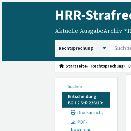
HRR
-Strafre
Aktuelle Ausgabe
Archiv
R
HRRS durchsuchen
Startseite
Rechtsprechung
B
Suchen
Entscheidung
BGH 2 StR 226/10:
Druckansicht
PDF-
Download