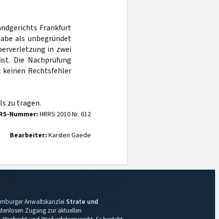
andgerichts Frankfurt
abe als unbegründet
perverletzung in zwei
ist. Die Nachprüfung
t keinen Rechtsfehler
s zu tragen.
RS-Nummer:
HRRS 2010 Nr. 612
Bearbeiter:
Karsten Gaede
 Hamburger Anwaltskanzlei
Strate und
ostenlosen Zugang zur aktuellen