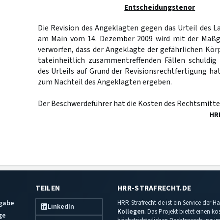
Entscheidungstenor
Die Revision des Angeklagten gegen das Urteil des L
am Main vom 14. Dezember 2009 wird mit der Maßg
verworfen, dass der Angeklagte der gefährlichen Kör
tateinheitlich zusammentreffenden Fällen schuldig 
des Urteils auf Grund der Revisionsrechtfertigung ha
zum Nachteil des Angeklagten ergeben.
Der Beschwerdeführer hat die Kosten des Rechtsmittel
HR
TEILEN
HRR-STRAFRECHT.DE
sgabe
HRR-Strafrecht.de ist ein Service der
LinkedIn
Kollegen
. Das Projekt bietet einen k
ge