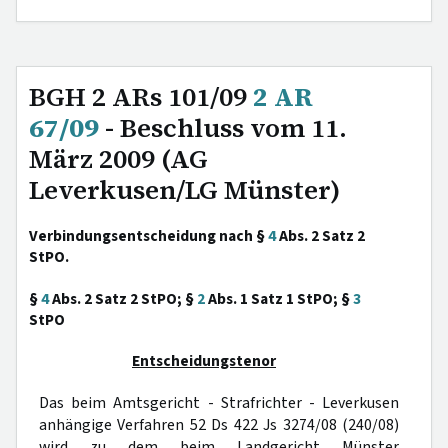
BGH 2 ARs 101/09
2 AR
67/09
- Beschluss vom 11.
März 2009 (AG
Leverkusen/LG Münster)
Verbindungsentscheidung nach §
4
Abs. 2 Satz 2
StPO.
§
4
Abs. 2 Satz 2 StPO; §
2
Abs. 1 Satz 1 StPO; §
3
StPO
Entscheidungstenor
Das beim Amtsgericht - Strafrichter - Leverkusen
anhängige Verfahren 52 Ds 422 Js 3274/08 (240/08)
wird zu dem beim Landgericht Münster