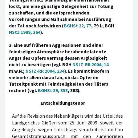
Tötungsvorsatz planmäßig in einen Hinterhalt
lockt, um eine günstige Gelegenheit zur Tötung
zu schaffen, und die entsprechenden
Vorkehrungen und Maßnahmen bei Ausführung
der Tat noch fortwirken (
BGHSt 22, 77
, 79 f.; BGH
NStZ 1989, 364
).
3. Eine auf früheren Aggressionen und einer
feindseligen Atmosphäre beruhende latente
Angst des Opfers vermag dessen Arglosigkeit
nicht zu beseitigen (vgl. BGH
NStZ-RR 2004, 14
m.w.N.;
NStZ-RR 2004, 234
). Es kommt insofern
vielmehr allein darauf an, ob das Opfer im
Tatzeitpunkt mit Feindseligkeiten des Täters
rechnet (vgl.
BGHSt 39, 353
, 368).
Entscheidungstenor
Auf die Revision des Nebenklägers wird das Urteil des
Landgerichts Gießen vom 25. Juni 2009, soweit der
Angeklagte wegen Totschlags verurteilt ist und im
Gesamtstrafenausspruch mit den zugehörigen