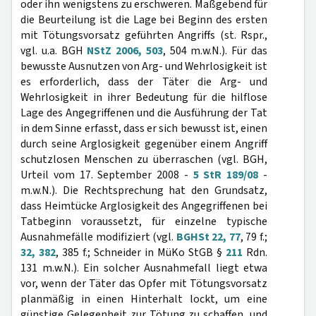
oder ihn wenigstens zu erschweren. Maßgebend für
die Beurteilung ist die Lage bei Beginn des ersten
mit Tötungsvorsatz geführten Angriffs (st. Rspr.,
vgl. u.a. BGH
NStZ 2006, 503
, 504 m.w.N.). Für das
bewusste Ausnutzen von Arg- und Wehrlosigkeit ist
es erforderlich, dass der Täter die Arg- und
Wehrlosigkeit in ihrer Bedeutung für die hilflose
Lage des Angegriffenen und die Ausführung der Tat
in dem Sinne erfasst, dass er sich bewusst ist, einen
durch seine Arglosigkeit gegenüber einem Angriff
schutzlosen Menschen zu überraschen (vgl. BGH,
Urteil vom 17. September 2008 -
5 StR 189/08
-
m.w.N.). Die Rechtsprechung hat den Grundsatz,
dass Heimtücke Arglosigkeit des Angegriffenen bei
Tatbeginn voraussetzt, für einzelne typische
Ausnahmefälle modifiziert (vgl.
BGHSt 22, 77
, 79 f.;
32, 382
, 385 f.; Schneider in MüKo StGB §
211
Rdn.
131 m.w.N.). Ein solcher Ausnahmefall liegt etwa
vor, wenn der Täter das Opfer mit Tötungsvorsatz
planmäßig in einen Hinterhalt lockt, um eine
günstige Gelegenheit zur Tötung zu schaffen, und