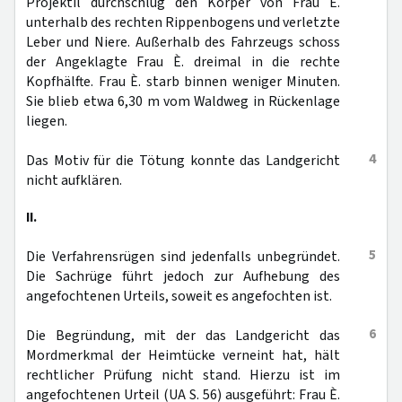
Projektil durchschlug den Körper von Frau È.
unterhalb des rechten Rippenbogens und verletzte
Leber und Niere. Außerhalb des Fahrzeugs schoss
der Angeklagte Frau È. dreimal in die rechte
Kopfhälfte. Frau È. starb binnen weniger Minuten.
Sie blieb etwa 6,30 m vom Waldweg in Rückenlage
liegen.
4
Das Motiv für die Tötung konnte das Landgericht
nicht aufklären.
II.
5
Die Verfahrensrügen sind jedenfalls unbegründet.
Die Sachrüge führt jedoch zur Aufhebung des
angefochtenen Urteils, soweit es angefochten ist.
6
Die Begründung, mit der das Landgericht das
Mordmerkmal der Heimtücke verneint hat, hält
rechtlicher Prüfung nicht stand. Hierzu ist im
angefochtenen Urteil (UA S. 56) ausgeführt: Frau È.