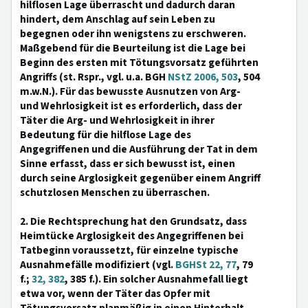
hilflosen Lage überrascht und dadurch daran
hindert, dem Anschlag auf sein Leben zu
begegnen oder ihn wenigstens zu erschweren.
Maßgebend für die Beurteilung ist die Lage bei
Beginn des ersten mit Tötungsvorsatz geführten
Angriffs (st. Rspr., vgl. u.a. BGH
NStZ 2006, 503
, 504
m.w.N.). Für das bewusste Ausnutzen von Arg-
und Wehrlosigkeit ist es erforderlich, dass der
Täter die Arg- und Wehrlosigkeit in ihrer
Bedeutung für die hilflose Lage des
Angegriffenen und die Ausführung der Tat in dem
Sinne erfasst, dass er sich bewusst ist, einen
durch seine Arglosigkeit gegenüber einem Angriff
schutzlosen Menschen zu überraschen.
2. Die Rechtsprechung hat den Grundsatz, dass
Heimtücke Arglosigkeit des Angegriffenen bei
Tatbeginn voraussetzt, für einzelne typische
Ausnahmefälle modifiziert (vgl.
BGHSt 22, 77
, 79
f.;
32, 382
, 385 f.). Ein solcher Ausnahmefall liegt
etwa vor, wenn der Täter das Opfer mit