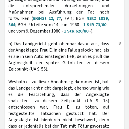
die entsprechenden Vorkehrungen und
Maßnahmen bei Ausführung der Tat noch
fortwirken (
BGHSt 22, 77
, 79 f.; BGH
NStZ 1989,
364
; BGH, Urteile vom 14. Juni 1960 -
1 StR 73/60
-
und vom 9. Dezember 1980 -
1 StR 620/80
-).
8
b) Das Landgericht geht offenbar davon aus, dass
der Angeklagte Frau È. in eine Falle gelockt hat, als
er sie in sein Auto einsteigen ließ, denn es prüft die
Arglosigkeit der später Getöteten zu diesem
Zeitpunkt (UA S. 56).
9
Weshalb es zu dieser Annahme gekommen ist, hat
das Landgericht nicht dargelegt, ebenso wenig wie
es die Feststellung, dass der Angeklagte
spätestens zu diesem Zeitpunkt (UA S. 15)
entschlossen war, Frau È. zu töten, auf
festgestellte Tatsachen gestützt hat. Der
Angeklagte ist hierdurch nicht beschwert, denn
dass er jedenfalls bei der Tat mit Tötungsvorsatz