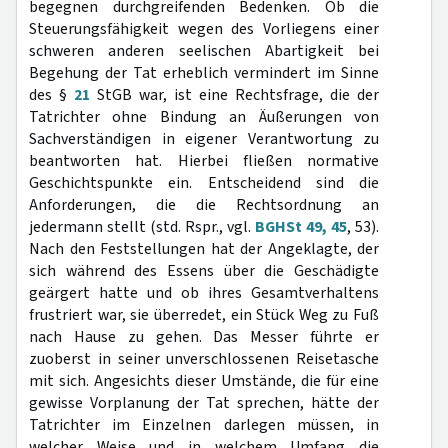
begegnen durchgreifenden Bedenken. Ob die
Steuerungsfähigkeit wegen des Vorliegens einer
schweren anderen seelischen Abartigkeit bei
Begehung der Tat erheblich vermindert im Sinne
des §
21
StGB war, ist eine Rechtsfrage, die der
Tatrichter ohne Bindung an Äußerungen von
Sachverständigen in eigener Verantwortung zu
beantworten hat. Hierbei fließen normative
Geschichtspunkte ein. Entscheidend sind die
Anforderungen, die die Rechtsordnung an
jedermann stellt (std. Rspr., vgl.
BGHSt 49, 45
, 53).
Nach den Feststellungen hat der Angeklagte, der
sich während des Essens über die Geschädigte
geärgert hatte und ob ihres Gesamtverhaltens
frustriert war, sie überredet, ein Stück Weg zu Fuß
nach Hause zu gehen. Das Messer führte er
zuoberst in seiner unverschlossenen Reisetasche
mit sich. Angesichts dieser Umstände, die für eine
gewisse Vorplanung der Tat sprechen, hätte der
Tatrichter im Einzelnen darlegen müssen, in
welcher Weise und in welchem Umfang die