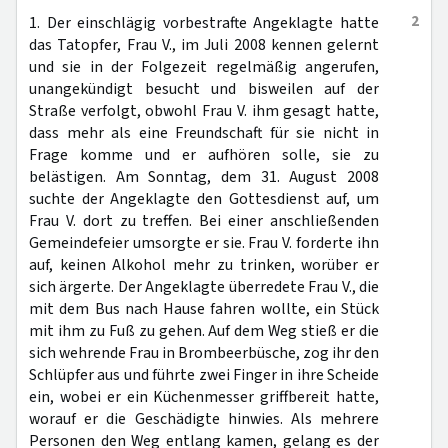
2
1. Der einschlägig vorbestrafte Angeklagte hatte
das Tatopfer, Frau V., im Juli 2008 kennen gelernt
und sie in der Folgezeit regelmäßig angerufen,
unangekündigt besucht und bisweilen auf der
Straße verfolgt, obwohl Frau V. ihm gesagt hatte,
dass mehr als eine Freundschaft für sie nicht in
Frage komme und er aufhören solle, sie zu
belästigen. Am Sonntag, dem 31. August 2008
suchte der Angeklagte den Gottesdienst auf, um
Frau V. dort zu treffen. Bei einer anschließenden
Gemeindefeier umsorgte er sie. Frau V. forderte ihn
auf, keinen Alkohol mehr zu trinken, worüber er
sich ärgerte. Der Angeklagte überredete Frau V., die
mit dem Bus nach Hause fahren wollte, ein Stück
mit ihm zu Fuß zu gehen. Auf dem Weg stieß er die
sich wehrende Frau in Brombeerbüsche, zog ihr den
Schlüpfer aus und führte zwei Finger in ihre Scheide
ein, wobei er ein Küchenmesser griffbereit hatte,
worauf er die Geschädigte hinwies. Als mehrere
Personen den Weg entlang kamen, gelang es der