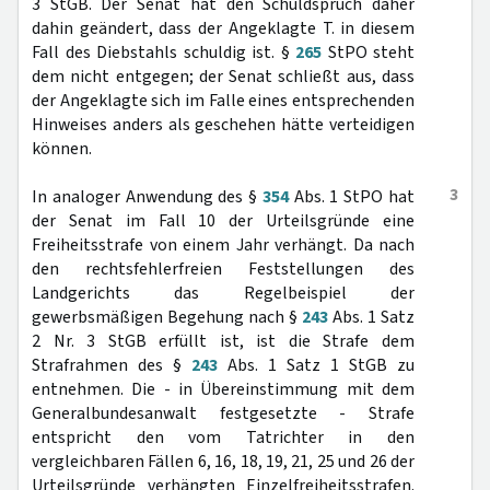
3 StGB. Der Senat hat den Schuldspruch daher
dahin geändert, dass der Angeklagte T. in diesem
Fall des Diebstahls schuldig ist. §
265
StPO steht
dem nicht entgegen; der Senat schließt aus, dass
der Angeklagte sich im Falle eines entsprechenden
Hinweises anders als geschehen hätte verteidigen
können.
3
In analoger Anwendung des §
354
Abs. 1 StPO hat
der Senat im Fall 10 der Urteilsgründe eine
Freiheitsstrafe von einem Jahr verhängt. Da nach
den rechtsfehlerfreien Feststellungen des
Landgerichts das Regelbeispiel der
gewerbsmäßigen Begehung nach §
243
Abs. 1 Satz
2 Nr. 3 StGB erfüllt ist, ist die Strafe dem
Strafrahmen des §
243
Abs. 1 Satz 1 StGB zu
entnehmen. Die - in Übereinstimmung mit dem
Generalbundesanwalt festgesetzte - Strafe
entspricht den vom Tatrichter in den
vergleichbaren Fällen 6, 16, 18, 19, 21, 25 und 26 der
Urteilsgründe verhängten Einzelfreiheitsstrafen.