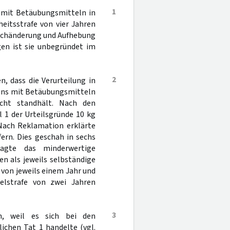
1
 mit Betäubungsmitteln in
eitsstrafe von vier Jahren
pruchänderung und Aufhebung
gen ist sie unbegründet im
2
, dass die Verurteilung in
ibens mit Betäubungsmitteln
icht standhält. Nach den
 1 der Urteilsgründe 10 kg
Nach Reklamation erklärte
fern. Dies geschah in sechs
lagte das minderwertige
en als jeweils selbständige
 von jeweils einem Jahr und
elstrafe von zwei Jahren
3
n, weil es sich bei den
ichen Tat 1 handelte (vgl.