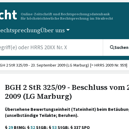
cht
Online-Zeitschrift und Rechtsprechungsdatenbank
für höchstrichterliche Rechtsprechung im Strafrecht
echtsprechung
Über uns
Suchen
GH 2 StR 325/09 - 23. September 2009 (LG Marburg) [= HRRS 2009 Nr. 959]
BGH 2 StR 325/09 - Beschluss vom
2009 (LG Marburg)
Übersehene Bewertungseinheit (Tateinheit) beim Betäubun
(unselbständige Teilakte; Beruhen).
§
29
BtMG; §
52
StGB; §
53
StGB; § 337 SPO