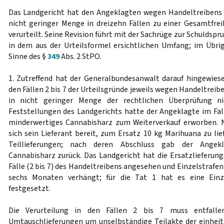
Das Landgericht hat den Angeklagten wegen Handeltreibens
nicht geringer Menge in dreizehn Fällen zu einer Gesamtfreih
verurteilt. Seine Revision führt mit der Sachrüge zur Schulds
in dem aus der Urteilsformel ersichtlichen Umfang; im Übri
Sinne des §
349
Abs. 2 StPO.
1. Zutreffend hat der Generalbundesanwalt darauf hingewiesen
den Fällen 2 bis 7 der Urteilsgründe jeweils wegen Handeltre
in nicht geringer Menge der rechtlichen Überprüfung n
Feststellungen des Landgerichts hatte der Angeklagte im Fall
minderwertiges Cannabisharz zum Weiterverkauf erworben. 
sich sein Lieferant bereit, zum Ersatz 10 kg Marihuana zu lie
Teillieferungen; nach deren Abschluss gab der Angek
Cannabisharz zurück. Das Landgericht hat die Ersatzlieferung
Fälle (2 bis 7) des Handeltreibens angesehen und Einzelstrafen
sechs Monaten verhängt; für die Tat 1 hat es eine Einz
festgesetzt.
Die Verurteilung in den Fällen 2 bis 7 muss entfalle
Umtauschlieferungen um unselbständige Teilakte der einheitl