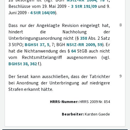
zu besorgen ist (vgl. BGH
NStZ-RR 2004, 78
f.;
Beschlüsse vom 19. Mai 2009 -
3 StR 191/09
und 9.
Juni 2009 -
4 StR 164/09
).
8
Dass nur der Angeklagte Revision eingelegt hat,
hindert die Nachholung der
Unterbringungsanordnung nicht (§
358
Abs. 2 Satz
3 StPO;
BGHSt 37, 5
, 7; BGH
NStZ-RR 2009, 59
). Er
hat die Nichtanwendung des §
64
StGB auch nicht
vom Rechtsmittelangriff ausgenommen (vgl.
BGHSt 38, 362
f.).
9
Der Senat kann ausschließen, dass der Tatrichter
bei Anordnung der Unterbringung auf niedrigere
Strafen erkannt hätte.
HRRS-Nummer:
HRRS 2009 Nr. 854
Bearbeiter:
Karsten Gaede