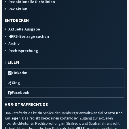
Redaktionelle Richtlinien
Redaktion
ENTDECKEN
Aktuelle Ausgabe
HRRS-Beiträge suchen
Archiv
Rechtsprechung
TEILEN
LinkedIn
Xing
Facebook
HRR-STRAFRECHT.DE
HRR-Strafrecht.de ist ein Service der Hamburger Anwaltskanzlei
Strate und
Kollegen
. Das Projekt bietet einen kostenlosen Zugang zur aktuellen
höchstrichterlichen Rechtsprechung im Strafrecht und Strafverfahrensrecht.
Es besteht aus der juristischen Fachzeitschrift
HRRS
, einem monatlichen