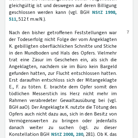
gleichgültig ist und deswegen auf deren Billigung
geschlossen werden kann (vgl. BGH
NStZ 1998,
511
, 512 f. m.w.N.).
7
Nach den bisher getroffenen Feststellungen war
der Todeserfolg nicht Folge der vom Angeklagten
K. gebilligten oberflächlichen Schnitte und Stiche
in den Mundboden und Hals des Opfers. Vielmehr
trat eine Zäsur im Geschehen ein, als sich die
Angeklagten, nachdem sie im Büro kein Bargeld
gefunden hatten, zur Flucht entschlossen hatten.
Erst daraufhin entschloss sich der Mitangeklagte
E., F. zu töten. E. brachte dem Opfer somit den
tödlichen Messerstich ins Herz nicht mehr im
Rahmen verabredeter Gewaltausübung bei (vgl.
BGH aaO). Der Angeklagte K. nutzte die Tötung des
Opfers auch nicht dazu aus, sich in den Besitz von
Vermögenswerten zu bringen oder jedenfalls
danach weiter zu suchen (vgl. zu dieser
Konstellation BGH
NStZ 2008, 280
, 281). Ob K. das