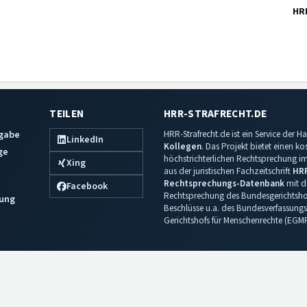
HR
TEILEN
HRR-STRAFRECHT.DE
sgabe
HRR-Strafrecht.de ist ein Service der
LinkedIn
Kollegen
. Das Projekt bietet einen k
ge
höchstrichterlichen Rechtsprechung im 
Xing
aus der juristischen Fachzeitschrift
HR
Rechtsprechungs-Datenbank
mit de
Facebook
Rechtsprechung des Bundesgerichtshof
ung
Beschlüsse u.a. des Bundesverfassungs
Gerichtshofs für Menschenrechte (EGM
Impressum
·
Datenschutz