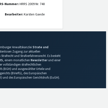
RS-Nummer:
HRRS 2009 Nr. 748
Bearbeiter:
Karsten Gaede
 Hamburger Anwaltskanzlei
Strate und
ostenlosen Zugang zur aktuellen
Strafrecht und Strafverfahrensrecht. Es besteht
RS
, einem monatlichen
Newsletter
und einer
r vollständigen strafrechtlichen
s (BGH) und ausgewählter Urteile und
gerichts (BVerfG), des Europäischen
R) und des Europäischen Gerichtshofs (EuGH).