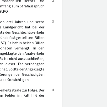
2
 materiellen Rechts. Das
 Umfang zum Strafausspruch
 StPO.
3
 von drei Jahren und sechs
s Landgericht hat bei der
gte den Geschlechtsverkehr
ründe festgestellten Fällen
7). Es hat in beiden Fällen
Monaten verhängt. In den
Angeklagte den Analverkehr
Es ist nicht auszuschließen,
en dieser Tat verhängten
 hat. Sollte der Angeklagte
erungen der Geschädigten
u berücksichtigen.
4
iheitsstrafe zur Folge. Der
em Fehler im Fall II 6 der