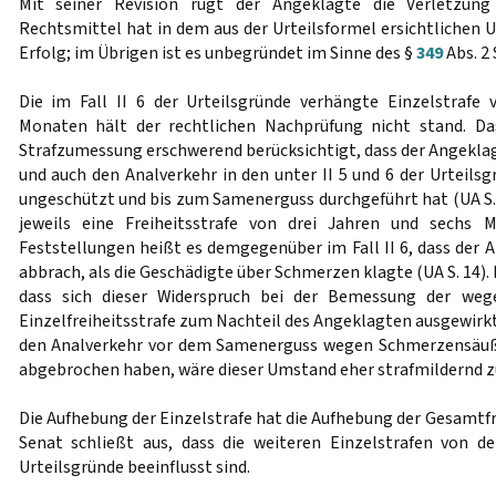
Mit seiner Revision rügt der Angeklagte die Verletzung
Rechtsmittel hat in dem aus der Urteilsformel ersichtlichen
Erfolg; im Übrigen ist es unbegründet im Sinne des §
349
Abs. 2
Die im Fall II 6 der Urteilsgründe verhängte Einzelstrafe
Monaten hält der rechtlichen Nachprüfung nicht stand. Da
Strafzumessung erschwerend berücksichtigt, dass der Angekla
und auch den Analverkehr in den unter II 5 und 6 der Urteilsg
ungeschützt und bis zum Samenerguss durchgeführt hat (UA S. 5
jeweils eine Freiheitsstrafe von drei Jahren und sechs 
Feststellungen heißt es demgegenüber im Fall II 6, dass der 
abbrach, als die Geschädigte über Schmerzen klagte (UA S. 14). 
dass sich dieser Widerspruch bei der Bemessung der weg
Einzelfreiheitsstrafe zum Nachteil des Angeklagten ausgewirkt
den Analverkehr vor dem Samenerguss wegen Schmerzensäuß
abgebrochen haben, wäre dieser Umstand eher strafmildernd z
Die Aufhebung der Einzelstrafe hat die Aufhebung der Gesamtfre
Senat schließt aus, dass die weiteren Einzelstrafen von d
Urteilsgründe beeinflusst sind.