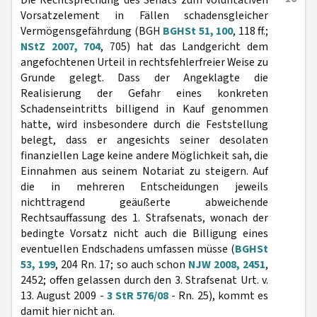
Die Rechtsprechung des Senats zum voluntativen
Vorsatzelement in Fällen schadensgleicher
Vermögensgefährdung (BGH
BGHSt 51, 100
, 118 ff.;
NStZ 2007, 704
, 705) hat das Landgericht dem
angefochtenen Urteil in rechtsfehlerfreier Weise zu
Grunde gelegt. Dass der Angeklagte die
Realisierung der Gefahr eines konkreten
Schadenseintritts billigend in Kauf genommen
hatte, wird insbesondere durch die Feststellung
belegt, dass er angesichts seiner desolaten
finanziellen Lage keine andere Möglichkeit sah, die
Einnahmen aus seinem Notariat zu steigern. Auf
die in mehreren Entscheidungen jeweils
nichttragend geäußerte abweichende
Rechtsauffassung des 1. Strafsenats, wonach der
bedingte Vorsatz nicht auch die Billigung eines
eventuellen Endschadens umfassen müsse (
BGHSt
53, 199
, 204 Rn. 17; so auch schon
NJW 2008, 2451
,
2452; offen gelassen durch den 3. Strafsenat Urt. v.
13. August 2009 -
3 StR 576/08
- Rn. 25), kommt es
damit hier nicht an.