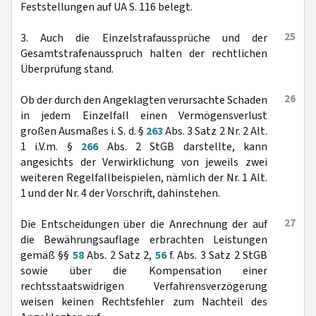
Feststellungen auf UA S. 116 belegt.
25
3. Auch die Einzelstrafaussprüche und der
Gesamtstrafenausspruch halten der rechtlichen
Überprüfung stand.
26
Ob der durch den Angeklagten verursachte Schaden
in jedem Einzelfall einen Vermögensverlust
großen Ausmaßes i. S. d. §
263
Abs. 3 Satz 2 Nr. 2 Alt.
1 i.V.m. §
266
Abs. 2 StGB darstellte, kann
angesichts der Verwirklichung von jeweils zwei
weiteren Regelfallbeispielen, nämlich der Nr. 1 Alt.
1 und der Nr. 4 der Vorschrift, dahinstehen.
27
Die Entscheidungen über die Anrechnung der auf
die Bewährungsauflage erbrachten Leistungen
gemäß §§
58
Abs. 2 Satz 2,
56
f. Abs. 3 Satz 2 StGB
sowie über die Kompensation einer
rechtsstaatswidrigen Verfahrensverzögerung
weisen keinen Rechtsfehler zum Nachteil des