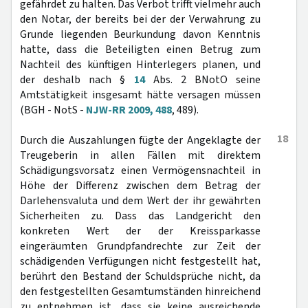
gefährdet zu halten. Das Verbot trifft vielmehr auch
den Notar, der bereits bei der der Verwahrung zu
Grunde liegenden Beurkundung davon Kenntnis
hatte, dass die Beteiligten einen Betrug zum
Nachteil des künftigen Hinterlegers planen, und
der deshalb nach §
14
Abs. 2 BNotO seine
Amtstätigkeit insgesamt hätte versagen müssen
(BGH - NotS -
NJW-RR 2009, 488
, 489).
18
Durch die Auszahlungen fügte der Angeklagte der
Treugeberin in allen Fällen mit direktem
Schädigungsvorsatz einen Vermögensnachteil in
Höhe der Differenz zwischen dem Betrag der
Darlehensvaluta und dem Wert der ihr gewährten
Sicherheiten zu. Dass das Landgericht den
konkreten Wert der der Kreissparkasse
eingeräumten Grundpfandrechte zur Zeit der
schädigenden Verfügungen nicht festgestellt hat,
berührt den Bestand der Schuldsprüche nicht, da
den festgestellten Gesamtumständen hinreichend
zu entnehmen ist, dass sie keine ausreichende