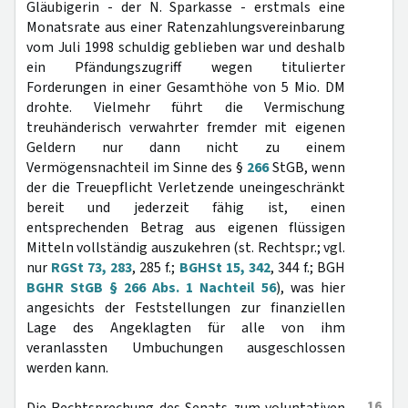
Gläubigerin - der N. Sparkasse - erstmals eine
Monatsrate aus einer Ratenzahlungsvereinbarung
vom Juli 1998 schuldig geblieben war und deshalb
ein Pfändungszugriff wegen titulierter
Forderungen in einer Gesamthöhe von 5 Mio. DM
drohte. Vielmehr führt die Vermischung
treuhänderisch verwahrter fremder mit eigenen
Geldern nur dann nicht zu einem
Vermögensnachteil im Sinne des §
266
StGB, wenn
der die Treuepflicht Verletzende uneingeschränkt
bereit und jederzeit fähig ist, einen
entsprechenden Betrag aus eigenen flüssigen
Mitteln vollständig auszukehren (st. Rechtspr.; vgl.
nur
RGSt 73, 283
, 285 f.;
BGHSt 15, 342
, 344 f.; BGH
BGHR StGB § 266 Abs. 1 Nachteil 56
), was hier
angesichts der Feststellungen zur finanziellen
Lage des Angeklagten für alle von ihm
veranlassten Umbuchungen ausgeschlossen
werden kann.
16