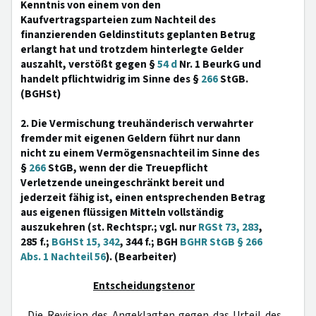
Kenntnis von einem von den
Kaufvertragsparteien zum Nachteil des
finanzierenden Geldinstituts geplanten Betrug
erlangt hat und trotzdem hinterlegte Gelder
auszahlt, verstößt gegen §
54 d
Nr. 1 BeurkG und
handelt pflichtwidrig im Sinne des §
266
StGB.
(BGHSt)
2. Die Vermischung treuhänderisch verwahrter
fremder mit eigenen Geldern führt nur dann
nicht zu einem Vermögensnachteil im Sinne des
§
266
StGB, wenn der die Treuepflicht
Verletzende uneingeschränkt bereit und
jederzeit fähig ist, einen entsprechenden Betrag
aus eigenen flüssigen Mitteln vollständig
auszukehren (st. Rechtspr.; vgl. nur
RGSt 73, 283
,
285 f.;
BGHSt 15, 342
, 344 f.; BGH
BGHR StGB § 266
Abs. 1 Nachteil 56
). (Bearbeiter)
Entscheidungstenor
Die Revision des Angeklagten gegen das Urteil des