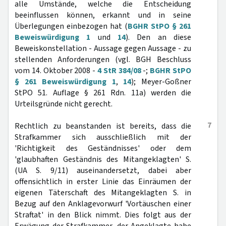
alle Umstände, welche die Entscheidung
beeinflussen können, erkannt und in seine
Überlegungen einbezogen hat (
BGHR StPO § 261
Beweiswürdigung 1
und
14
). Den an diese
Beweiskonstellation - Aussage gegen Aussage - zu
stellenden Anforderungen (vgl. BGH Beschluss
vom 14. Oktober 2008 -
4 StR 384/08
-;
BGHR StPO
§ 261 Beweiswürdigung 1
,
14
); Meyer-Goßner
StPO 51. Auflage § 261 Rdn. 11a) werden die
Urteilsgründe nicht gerecht.
7
Rechtlich zu beanstanden ist bereits, dass die
Strafkammer sich ausschließlich mit der
'Richtigkeit des Geständnisses' oder dem
'glaubhaften Geständnis des Mitangeklagten' S.
(UA S. 9/11) auseinandersetzt, dabei aber
offensichtlich in erster Linie das Einräumen der
eigenen Täterschaft des Mitangeklagten S. in
Bezug auf den Anklagevorwurf 'Vortäuschen einer
Straftat' in den Blick nimmt. Dies folgt aus der