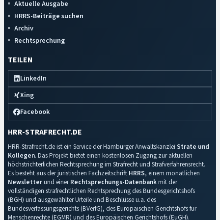
Aktuelle Ausgabe
HRRS-Beiträge suchen
Archiv
Rechtsprechung
TEILEN
LinkedIn
Xing
Facebook
HRR-STRAFRECHT.DE
HRR-Strafrecht.de ist ein Service der Hamburger Anwaltskanzlei
Strate und
Kollegen
. Das Projekt bietet einen kostenlosen Zugang zur aktuellen
höchstrichterlichen Rechtsprechung im Strafrecht und Strafverfahrensrecht.
Es besteht aus der juristischen Fachzeitschrift
HRRS
, einem monatlichen
Newsletter
und einer
Rechtsprechungs-Datenbank
mit der
vollständigen strafrechtlichen Rechtsprechung des Bundesgerichtshofs
(BGH) und ausgewählter Urteile und Beschlüsse u.a. des
Bundesverfassungsgerichts (BVerfG), des Europäischen Gerichtshofs für
Menschenrechte (EGMR) und des Europäischen Gerichtshofs (EuGH).