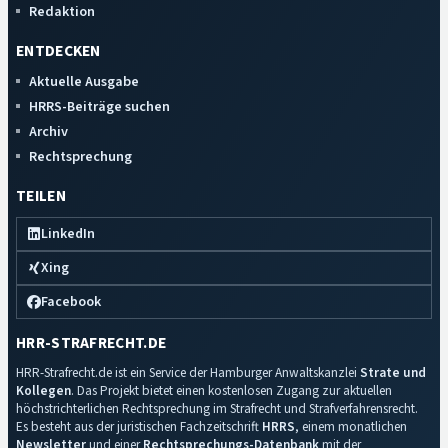
Redaktion
ENTDECKEN
Aktuelle Ausgabe
HRRS-Beiträge suchen
Archiv
Rechtsprechung
TEILEN
LinkedIn
Xing
Facebook
HRR-STRAFRECHT.DE
HRR-Strafrecht.de ist ein Service der Hamburger Anwaltskanzlei
Strate und
Kollegen
. Das Projekt bietet einen kostenlosen Zugang zur aktuellen
höchstrichterlichen Rechtsprechung im Strafrecht und Strafverfahrensrecht.
Es besteht aus der juristischen Fachzeitschrift
HRRS
, einem monatlichen
Newsletter
und einer
Rechtsprechungs-Datenbank
mit der