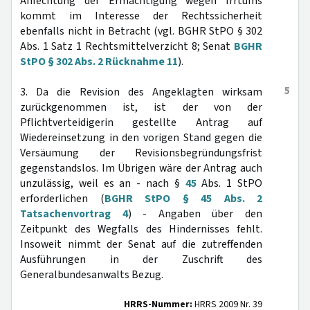
Anfechtung der Ermächtigung wegen Irrtums
kommt im Interesse der Rechtssicherheit
ebenfalls nicht in Betracht (vgl. BGHR StPO § 302
Abs. 1 Satz 1 Rechtsmittelverzicht 8; Senat
BGHR
StPO § 302 Abs. 2 Rücknahme 11
).
5
3. Da die Revision des Angeklagten wirksam
zurückgenommen ist, ist der von der
Pflichtverteidigerin gestellte Antrag auf
Wiedereinsetzung in den vorigen Stand gegen die
Versäumung der Revisionsbegründungsfrist
gegenstandslos. Im Übrigen wäre der Antrag auch
unzulässig, weil es an - nach §
45
Abs. 1 StPO
erforderlichen (
BGHR StPO § 45 Abs. 2
Tatsachenvortrag 4
) - Angaben über den
Zeitpunkt des Wegfalls des Hindernisses fehlt.
Insoweit nimmt der Senat auf die zutreffenden
Ausführungen in der Zuschrift des
Generalbundesanwalts Bezug.
HRRS-Nummer:
HRRS 2009 Nr. 39