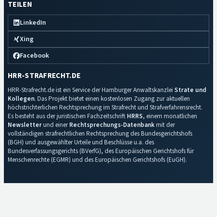
TEILEN
LinkedIn
Xing
Facebook
HRR-STRAFRECHT.DE
HRR-Strafrecht.de ist ein Service der Hamburger Anwaltskanzlei
Strate und
Kollegen
. Das Projekt bietet einen kostenlosen Zugang zur aktuellen
höchstrichterlichen Rechtsprechung im Strafrecht und Strafverfahrensrecht.
Es besteht aus der juristischen Fachzeitschrift
HRRS
, einem monatlichen
Newsletter
und einer
Rechtsprechungs-Datenbank
mit der
vollständigen strafrechtlichen Rechtsprechung des Bundesgerichtshofs
(BGH) und ausgewählter Urteile und Beschlüsse u.a. des
Bundesverfassungsgerichts (BVerfG), des Europäischen Gerichtshofs für
Menschenrechte (EGMR) und des Europäischen Gerichtshofs (EuGH).
Impressum
·
Datenschutz