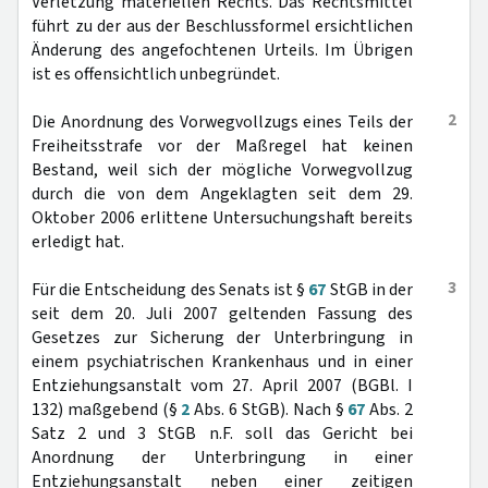
Verletzung materiellen Rechts. Das Rechtsmittel
führt zu der aus der Beschlussformel ersichtlichen
Änderung des angefochtenen Urteils. Im Übrigen
ist es offensichtlich unbegründet.
2
Die Anordnung des Vorwegvollzugs eines Teils der
Freiheitsstrafe vor der Maßregel hat keinen
Bestand, weil sich der mögliche Vorwegvollzug
durch die von dem Angeklagten seit dem 29.
Oktober 2006 erlittene Untersuchungshaft bereits
erledigt hat.
3
Für die Entscheidung des Senats ist §
67
StGB in der
seit dem 20. Juli 2007 geltenden Fassung des
Gesetzes zur Sicherung der Unterbringung in
einem psychiatrischen Krankenhaus und in einer
Entziehungsanstalt vom 27. April 2007 (BGBl. I
132) maßgebend (§
2
Abs. 6 StGB). Nach §
67
Abs. 2
Satz 2 und 3 StGB n.F. soll das Gericht bei
Anordnung der Unterbringung in einer
Entziehungsanstalt neben einer zeitigen