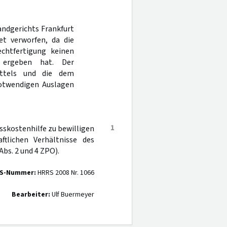
andgerichts Frankfurt
t verworfen, da die
echtfertigung keinen
 ergeben hat. Der
ittels und die dem
otwendigen Auslagen
1
sskostenhilfe zu bewilligen
tlichen Verhältnisse des
Abs. 2 und 4 ZPO).
S-Nummer:
HRRS 2008 Nr. 1066
Bearbeiter:
Ulf Buermeyer