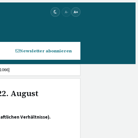
A-
A+
Newsletter abonnieren
 1066]
22. August
ftlichen Verhältnisse).