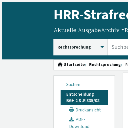
HRR
-Strafre
Aktuelle Ausgabe
Archiv
R
HRRS durchsuchen
Startseite
Rechtsprechung
B
Suchen
Entscheidung
BGH 2 StR 335/08:
Druckansicht
PDF-
Download