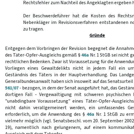
Rechtsfehler zum Nachteil des Angeklagten ergeben h
Der Beschwerdeführer hat die Kosten des Rechts
Nebenkläger im Revisionsverfahren entstandenen n
zu tragen.
Gründe
Entgegen dem Vorbringen der Revision begegnet die Annahme 
des Täter-Opfer-Ausgleichs gemäß §
46a
Nr. 1 StGB sei nicht 
rechtlichen Bedenken. Zwar ist Voraussetzung für die Anwendung
Vorliegen eines Gewaltdelikts nicht in jedem Fall ein um
Geständnis des Täters in der Hauptverhandlung. Das Landge
Generalbundesanwalt haben sich insoweit auf das Senatsurteil
561/07
- bezogen, in dem der Senat ausgeführt hat, das Gestän
dortigen Fall - Vergewaltigung mit schweren psychischen 
"unabdingbare Voraussetzung" eines Täter-Opfer-Ausgleich
nicht dahin verallgemeinert werden, ein umfassendes Ge
erforderlich, um die Anwendung des §
46a
Nr. 1 StGB zu erm
vielmehr möglich (vgl. Senatsbeschl. vom 20. September 2002
19), namentlich nach gelungenem, auf einem kommunikat