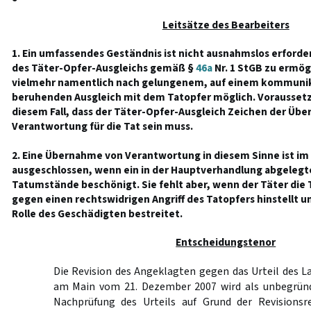
Leitsätze des Bearbeiters
1. Ein umfassendes Geständnis ist nicht ausnahmslos erford
des Täter-Opfer-Ausgleichs gemäß §
46a
Nr. 1 StGB zu ermög
vielmehr namentlich nach gelungenem, auf einem kommunik
beruhenden Ausgleich mit dem Tatopfer möglich. Voraussetzu
diesem Fall, dass der Täter-Opfer-Ausgleich Zeichen der Üb
Verantwortung für die Tat sein muss.
2. Eine Übernahme von Verantwortung in diesem Sinne ist im E
ausgeschlossen, wenn ein in der Hauptverhandlung abgelegt
Tatumstände beschönigt. Sie fehlt aber, wenn der Täter die
gegen einen rechtswidrigen Angriff des Tatopfers hinstellt u
Rolle des Geschädigten bestreitet.
Entscheidungstenor
Die Revision des Angeklagten gegen das Urteil des L
am Main vom 21. Dezember 2007 wird als unbegründ
Nachprüfung des Urteils auf Grund der Revisionsr