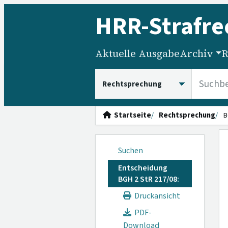
HRR
-Strafre
Aktuelle Ausgabe
Archiv
R
HRRS durchsuchen
Startseite
Rechtsprechung
B
Suchen
Entscheidung
BGH 2 StR 217/08:
Druckansicht
PDF-
Download