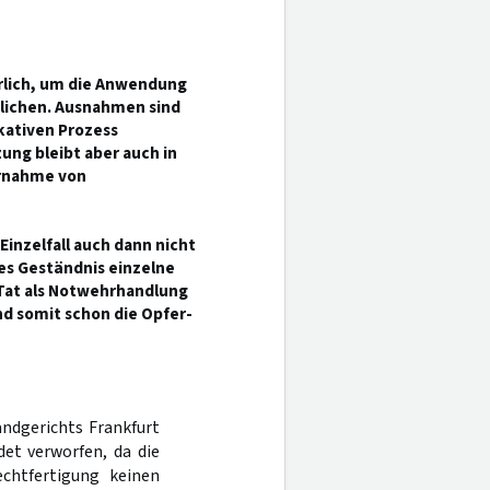
erlich, um die Anwendung
lichen. Ausnahmen sind
ativen Prozess
ng bleibt aber auch in
ernahme von
inzelfall auch dann nicht
es Geständnis einzelne
 Tat als Notwehrhandlung
nd somit schon die Opfer-
andgerichts Frankfurt
et verworfen, da die
echtfertigung keinen