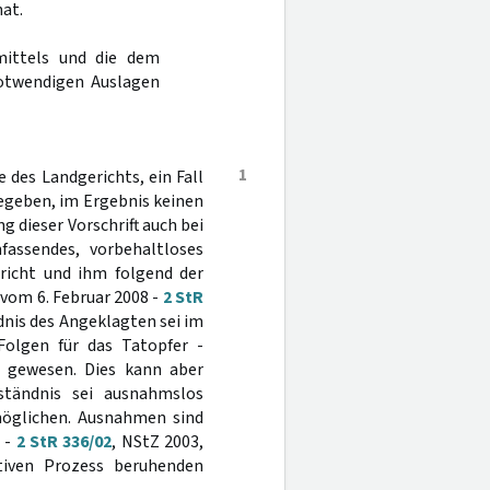
at.
mittels und die dem
otwendigen Auslagen
1
des Landgerichts, ein Fall
gegeben, im Ergebnis keinen
 dieser Vorschrift auch bei
fassendes, vorbehaltloses
richt und ihm folgend der
 vom 6. Februar 2008 -
2 StR
dnis des Angeklagten sei im
Folgen für das Tatopfer -
s gewesen. Dies kann aber
ständnis sei ausnahmslos
öglichen. Ausnahmen sind
 -
2 StR 336/02
, NStZ 2003,
iven Prozess beruhenden