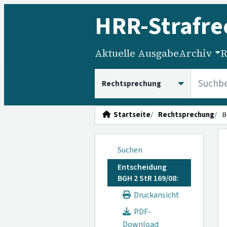
HRR
-Strafre
Aktuelle Ausgabe
Archiv
R
HRRS durchsuchen
Startseite
Rechtsprechung
B
Suchen
Entscheidung
BGH 2 StR 169/08:
Druckansicht
PDF-
Download