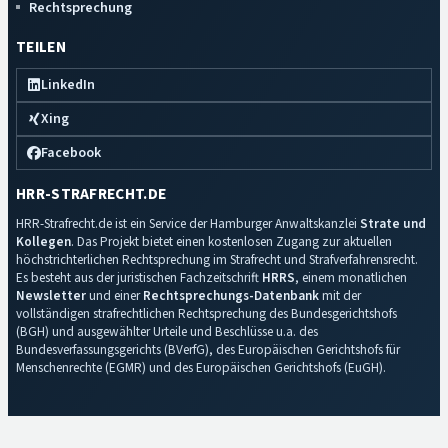
Rechtsprechung
TEILEN
LinkedIn
Xing
Facebook
HRR-STRAFRECHT.DE
HRR-Strafrecht.de ist ein Service der Hamburger Anwaltskanzlei
Strate und
Kollegen
. Das Projekt bietet einen kostenlosen Zugang zur aktuellen
höchstrichterlichen Rechtsprechung im Strafrecht und Strafverfahrensrecht.
Es besteht aus der juristischen Fachzeitschrift
HRRS
, einem monatlichen
Newsletter
und einer
Rechtsprechungs-Datenbank
mit der
vollständigen strafrechtlichen Rechtsprechung des Bundesgerichtshofs
(BGH) und ausgewählter Urteile und Beschlüsse u.a. des
Bundesverfassungsgerichts (BVerfG), des Europäischen Gerichtshofs für
Menschenrechte (EGMR) und des Europäischen Gerichtshofs (EuGH).
Impressum
·
Datenschutz