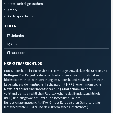
HRRS-Beiträge suchen
Archiv
Rechtsprechung
TEILEN
LinkedIn
Xing
Facebook
HRR-STRAFRECHT.DE
HRR-Strafrecht.de ist ein Service der Hamburger Anwaltskanzlei
Strate und
Kollegen
. Das Projekt bietet einen kostenlosen Zugang zur aktuellen
höchstrichterlichen Rechtsprechung im Strafrecht und Strafverfahrensrecht.
Es besteht aus der juristischen Fachzeitschrift
HRRS
, einem monatlichen
Newsletter
und einer
Rechtsprechungs-Datenbank
mit der
vollständigen strafrechtlichen Rechtsprechung des Bundesgerichtshofs
(BGH) und ausgewählter Urteile und Beschlüsse u.a. des
Bundesverfassungsgerichts (BVerfG), des Europäischen Gerichtshofs für
Menschenrechte (EGMR) und des Europäischen Gerichtshofs (EuGH).