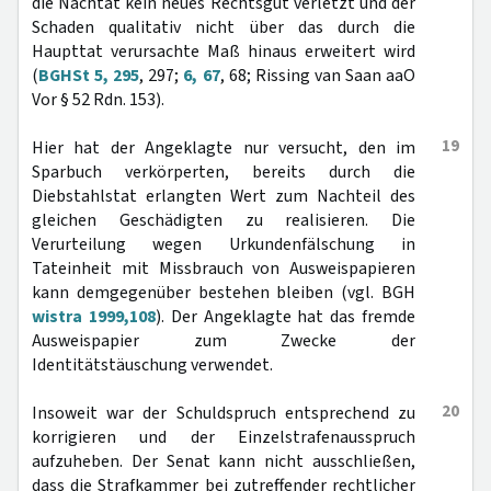
die Nachtat kein neues Rechtsgut verletzt und der
Schaden qualitativ nicht über das durch die
Haupttat verursachte Maß hinaus erweitert wird
(
BGHSt 5, 295
, 297;
6, 67
, 68; Rissing van Saan aaO
Vor § 52 Rdn. 153).
19
Hier hat der Angeklagte nur versucht, den im
Sparbuch verkörperten, bereits durch die
Diebstahlstat erlangten Wert zum Nachteil des
gleichen Geschädigten zu realisieren. Die
Verurteilung wegen Urkundenfälschung in
Tateinheit mit Missbrauch von Ausweispapieren
kann demgegenüber bestehen bleiben (vgl. BGH
wistra 1999,108
). Der Angeklagte hat das fremde
Ausweispapier zum Zwecke der
Identitätstäuschung verwendet.
20
Insoweit war der Schuldspruch entsprechend zu
korrigieren und der Einzelstrafenausspruch
aufzuheben. Der Senat kann nicht ausschließen,
dass die Strafkammer bei zutreffender rechtlicher