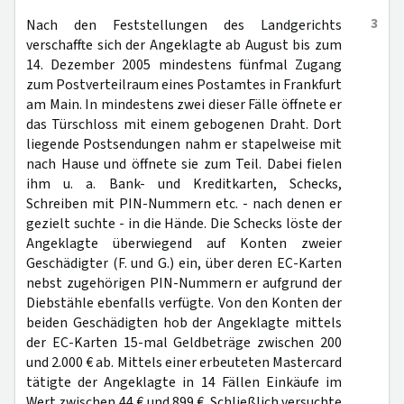
3
Nach den Feststellungen des Landgerichts
verschaffte sich der Angeklagte ab August bis zum
14. Dezember 2005 mindestens fünfmal Zugang
zum Postverteilraum eines Postamtes in Frankfurt
am Main. In mindestens zwei dieser Fälle öffnete er
das Türschloss mit einem gebogenen Draht. Dort
liegende Postsendungen nahm er stapelweise mit
nach Hause und öffnete sie zum Teil. Dabei fielen
ihm u. a. Bank- und Kreditkarten, Schecks,
Schreiben mit PIN-Nummern etc. - nach denen er
gezielt suchte - in die Hände. Die Schecks löste der
Angeklagte überwiegend auf Konten zweier
Geschädigter (F. und G.) ein, über deren EC-Karten
nebst zugehörigen PIN-Nummern er aufgrund der
Diebstähle ebenfalls verfügte. Von den Konten der
beiden Geschädigten hob der Angeklagte mittels
der EC-Karten 15-mal Geldbeträge zwischen 200
und 2.000 € ab. Mittels einer erbeuteten Mastercard
tätigte der Angeklagte in 14 Fällen Einkäufe im
Wert zwischen 44 € und 899 €. Schließlich versuchte