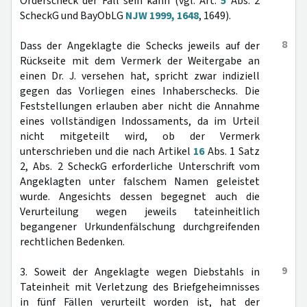
Orderscheck der Fall sein kann (vgl. Art.
5
Abs. 2
ScheckG und BayObLG
NJW 1999, 1648
, 1649).
8
Dass der Angeklagte die Schecks jeweils auf der
Rückseite mit dem Vermerk der Weitergabe an
einen Dr. J. versehen hat, spricht zwar indiziell
gegen das Vorliegen eines Inhaberschecks. Die
Feststellungen erlauben aber nicht die Annahme
eines vollständigen Indossaments, da im Urteil
nicht mitgeteilt wird, ob der Vermerk
unterschrieben und die nach Artikel
16
Abs. 1 Satz
2, Abs. 2 ScheckG erforderliche Unterschrift vom
Angeklagten unter falschem Namen geleistet
wurde. Angesichts dessen begegnet auch die
Verurteilung wegen jeweils tateinheitlich
begangener Urkundenfälschung durchgreifenden
rechtlichen Bedenken.
9
3. Soweit der Angeklagte wegen Diebstahls in
Tateinheit mit Verletzung des Briefgeheimnisses
in fünf Fällen verurteilt worden ist, hat der