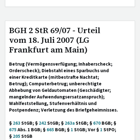
BGH 2 StR 69/07 - Urteil
vom 18. Juli 2007 (LG
Frankfurt am Main)
Betrug (Vermögensverfügung; Inhaberscheck;
Orderscheck); Diebstahl eines Sparbuchs und
einer Kreditkarte (mitbestrafte Nachtat;
Betrug); Computerbetrug; unberechtigte
Abhebung von Geldautomaten (Geschädigter;
mangelnder Aufwendungsersatzanspruch);
Wahlfeststellung, Stufenverhältnis und
Postpendenz; Verletzung des Briefgeheimnisses.
§
263
StGB; §
242
StGB; §
263a
StGB; §
670
BGB; §
675
Abs. 1 BGB; §
665
BGB; §
1
StGB; Vor §
1
StPO;
§
205
StGB