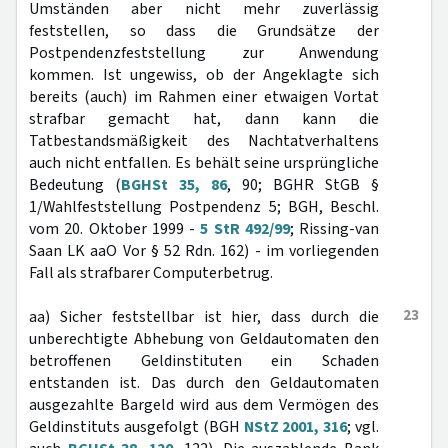
Umständen aber nicht mehr zuverlässig
feststellen, so dass die Grundsätze der
Postpendenzfeststellung zur Anwendung
kommen. Ist ungewiss, ob der Angeklagte sich
bereits (auch) im Rahmen einer etwaigen Vortat
strafbar gemacht hat, dann kann die
Tatbestandsmäßigkeit des Nachtatverhaltens
auch nicht entfallen. Es behält seine ursprüngliche
Bedeutung (
BGHSt 35, 86
, 90; BGHR StGB §
1/Wahlfeststellung Postpendenz 5; BGH, Beschl.
vom 20. Oktober 1999 -
5 StR 492/99
; Rissing-van
Saan LK aaO Vor § 52 Rdn. 162) - im vorliegenden
Fall als strafbarer Computerbetrug.
23
aa) Sicher feststellbar ist hier, dass durch die
unberechtigte Abhebung von Geldautomaten den
betroffenen Geldinstituten ein Schaden
entstanden ist. Das durch den Geldautomaten
ausgezahlte Bargeld wird aus dem Vermögen des
Geldinstituts ausgefolgt (BGH
NStZ 2001, 316
; vgl.