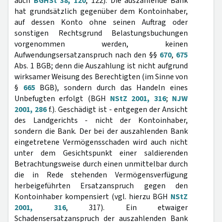
auch
BGHSt 38, 120
, 122). Die auszahlende Bank
hat grundsätzlich gegenüber dem Kontoinhaber,
auf dessen Konto ohne seinen Auftrag oder
sonstigen Rechtsgrund Belastungsbuchungen
vorgenommen werden, keinen
Aufwendungsersatzanspruch nach den §§
670
,
675
Abs. 1 BGB; denn die Auszahlung ist nicht aufgrund
wirksamer Weisung des Berechtigten (im Sinne von
§
665
BGB), sondern durch das Handeln eines
Unbefugten erfolgt (BGH
NStZ 2001, 316
;
NJW
2001, 286
f.). Geschädigt ist - entgegen der Ansicht
des Landgerichts - nicht der Kontoinhaber,
sondern die Bank. Der bei der auszahlenden Bank
eingetretene Vermögensschaden wird auch nicht
unter dem Gesichtspunkt einer saldierenden
Betrachtungsweise durch einen unmittelbar durch
die in Rede stehenden Vermögensverfügung
herbeigeführten Ersatzanspruch gegen den
Kontoinhaber kompensiert (vgl. hierzu BGH
NStZ
2001, 316
, 317). Ein etwaiger
Schadensersatzanspruch der auszahlenden Bank