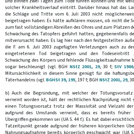
und binnen zwei Tagen zum Tode führen können und mit welc
solcher Krankheitsverlauf eintritt. Darüber hinaus hat das La
die Schläge und Tritte vom 6. Juli 2003 nicht möglicherwe
beigetragen haben. Es hätte aufklären müssen, ob nicht die Sc
zum fast vollständigen Abreißen des Ohres und zum Platzen de
Schwächung des Tatopfers geführt hatten, gegebenenfalls de
mitverursacht haben. Es lag hier nach den festgestellten äu
die F. am 6. Juli 2003 zugefügten Verletzungen auch zu d
eingetretenen Tod beigetragen und den Todeseintritt 
Schwächung des Körpers und fehlende Flüssigkeitsaufnahme 
sogar beschleunigt (vgl. BGH
NStZ 2001, 29
, 30 f;
StV 1986
Mitursächlichkeit in diesem Sinne genügt für die haftungs
Täterhandelns (vgl.
BGHSt 39, 195
, 197 f; BGH
NStZ 2001, 29
, 30
b) Auch die Begründung, mit welcher der Tötungsvorsatz
verneint worden ist, hält der rechtlichen Nachprüfung nicht 
einen Tötungsvorsatz trotz der Massivität und Vielzahl der
aufgrund des Umstands verneint, dass es bereits früher 
Übergriffen gekommen sei (UA S. 44 f.). Es hat dabei ersichtlic
Tatzeitpunkt gerade aufgrund der früheren körperlichen Übe
Nahrungsaufnahme bereits körperlich geschwächt war (UA S.