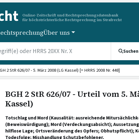
cht
Online-Zeitschrift und Rechtsprechungsdatenbank
für höchstrichterliche Rechtsprechung im Strafrecht
echtsprechung
Über uns
Suchen
GH 2 StR 626/07 - 5. März 2008 (LG Kassel) [= HRRS 2008 Nr. 448]
BGH 2 StR 626/07 - Urteil vom 5. M
Kassel)
Totschlag und Mord (Kausalität: ausreichende Mitursächlichke
(Beweiswürdigung); Mord (Verdeckungsabsicht); Aussetzung 
hilflose Lage; Ortsveränderung des Opfers; Obhutspflicht); 
Todesfolge; Misshandlung Schutzbefohlener.