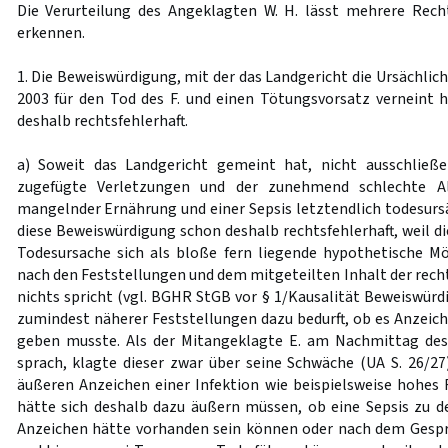
Die Verurteilung des Angeklagten W. H. lässt mehrere Rech
erkennen.
1. Die Beweiswürdigung, mit der das Landgericht die Ursächlich
2003 für den Tod des F. und einen Tötungsvorsatz verneint h
deshalb rechtsfehlerhaft.
a) Soweit das Landgericht gemeint hat, nicht ausschließ
zugefügte Verletzungen und der zunehmend schlechte Al
mangelnder Ernährung und einer Sepsis letztendlich todesursäc
diese Beweiswürdigung schon deshalb rechtsfehlerhaft, weil d
Todesursache sich als bloße fern liegende hypothetische Mögl
nach den Feststellungen und dem mitgeteilten Inhalt der rec
nichts spricht (vgl. BGHR StGB vor § 1/Kausalität Beweiswürdi
zumindest näherer Feststellungen dazu bedurft, ob es Anzeich
geben musste. Als der Mitangeklagte E. am Nachmittag des 5
sprach, klagte dieser zwar über seine Schwäche (UA S. 26/27)
äußeren Anzeichen einer Infektion wie beispielsweise hohes F
hätte sich deshalb dazu äußern müssen, ob eine Sepsis zu 
Anzeichen hätte vorhanden sein können oder nach dem Gespr