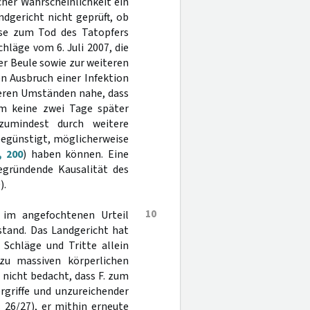
her Wahrscheinlichkeit ein
ndgericht nicht geprüft, ob
ise zum Tod des Tatopfers
hläge vom 6. Juli 2007, die
r Beule sowie zur weiteren
n Ausbruch einer Infektion
ßeren Umständen nahe, dass
em keine zwei Tage später
zumindest durch weitere
begünstigt, möglicherweise
, 200
) haben können. Eine
begründende Kausalität des
).
10
 im angefochtenen Urteil
stand. Das Landgericht hat
 Schläge und Tritte allein
zu massiven körperlichen
h nicht bedacht, dass F. zum
rgriffe und unzureichender
 26/27), er mithin erneute