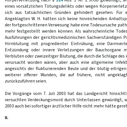
Körperverletzung nach §
224
Abs. 1 Nr. 2 StGB gewürdigt; a
eines vorsätzlichen Tötungsdelikts oder wegen Körperverlet
sich aus tatsächlichen Gründen gehindert gesehen. Für 
Angeklagten W. H. hätten sich keine hinreichenden Anhalts
der fortgeschrittenen Verwesung habe eine Todesursache pat
mehr festgestellt werden können. Als wahrscheinliche Tod
Ausführungen der gerichtsmedizinischen Sachverständigen Pro
Hirnblutung mit progredienter Eintrübung, eine Darmverl
Entzündung oder innere Verletzungen der Bauchorgane m
Verbluten oder zweizeitiger Blutung, die durch die Schläge des
verursacht worden wären, aber auch eine allgemeine Infekt
angesichts der flukturierenden Beule und der blutig-eitrig
weiterer offener Wunden, die auf frühere, nicht angekla
zurückzuführen seien.
Die Vorgänge vom 7. Juli 2003 hat das Landgericht hinsichtl
versuchten Verdeckungsmord durch Unterlassen gewürdigt, we
2003 auch bei sofortiger ärztlicher Hilfe nicht mehr hätte ger
II.