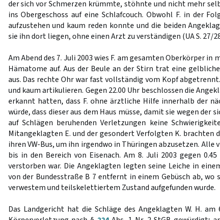
der sich vor Schmerzen krümmte, stöhnte und nicht mehr sel
ins Obergeschoss auf eine Schlafcouch. Obwohl F. in der Fo
aufzustehen und kaum reden konnte und die beiden Angeklag
sie ihn dort liegen, ohne einen Arzt zu verständigen (UA S. 27/28
Am Abend des 7. Juli 2003 wies F. am gesamten Oberkörper in 
Hämatome auf. Aus der Beule an der Stirn trat eine gelbliche
aus. Das rechte Ohr war fast vollständig vom Kopf abgetrennt
und kaum artikulieren. Gegen 22.00 Uhr beschlossen die Angekl
erkannt hatten, dass F. ohne ärztliche Hilfe innerhalb der n
würde, dass dieser aus dem Haus müsse, damit sie wegen der si
auf Schlägen beruhenden Verletzungen keine Schwierigkeit
Mitangeklagten E. und der gesondert Verfolgten K. brachten d
ihren VW-Bus, um ihn irgendwo in Thüringen abzusetzen. Alle 
bis in den Bereich von Eisenach. Am 8. Juli 2003 gegen 0.45 U
verstorben war. Die Angeklagten legten seine Leiche in ein
von der Bundesstraße B 7 entfernt in einem Gebüsch ab, wo si
verwestem und teilskelettiertem Zustand aufgefunden wurde.
Das Landgericht hat die Schläge des Angeklagten W. H. am 6.