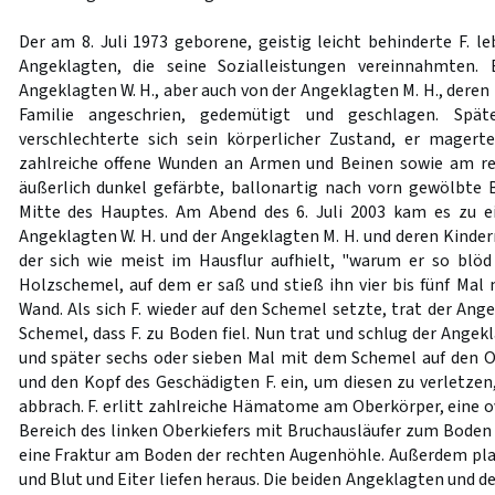
Der am 8. Juli 1973 geborene, geistig leicht behinderte F. l
Angeklagten, die seine Sozialleistungen vereinnahmten
Angeklagten W. H., aber auch von der Angeklagten M. H., dere
Familie angeschrien, gedemütigt und geschlagen. Spät
verschlechterte sich sein körperlicher Zustand, er mager
zahlreiche offene Wunden an Armen und Beinen sowie am r
äußerlich dunkel gefärbte, ballonartig nach vorn gewölbte B
Mitte des Hauptes. Am Abend des 6. Juli 2003 kam es zu 
Angeklagten W. H. und der Angeklagten M. H. und deren Kindern
der sich wie meist im Hausflur aufhielt, "warum er so blöd
Holzschemel, auf dem er saß und stieß ihn vier bis fünf Mal 
Wand. Als sich F. wieder auf den Schemel setzte, trat der Ang
Schemel, dass F. zu Boden fiel. Nun trat und schlug der Ange
und später sechs oder sieben Mal mit dem Schemel auf den 
und den Kopf des Geschädigten F. ein, um diesen zu verletzen
abbrach. F. erlitt zahlreiche Hämatome am Oberkörper, eine o
Bereich des linken Oberkiefers mit Bruchausläufer zum Boden
eine Fraktur am Boden der rechten Augenhöhle. Außerdem platz
und Blut und Eiter liefen heraus. Die beiden Angeklagten und d