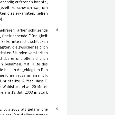
bständig aufstehen konnte,
lgezeit zu schwach war, um
ten dies erkannten, ließen
).
4
mehreren Farben schillernde
, übelriechende Flüssigkeit
. Er konnte nicht schlucken
agten, die zwischenzeitlich
ächsten Stunden versterben
chtbaren und offensichtlich
en bekämen. Mit Hilfe des
ie beiden Angeklagten F. in
vier fuhren zusammen mit F.
hr stellte K. fest, dass F.
em Waldstück etwa 20 Meter
e am 18. Juli 2003 in stark
5
 Juli 2003 als gefährliche