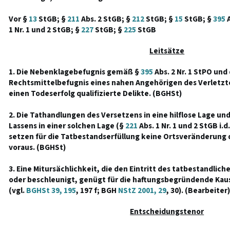
Vor §
13
StGB; §
211
Abs. 2 StGB; §
212
StGB; §
15
StGB; §
395
A
1 Nr. 1 und 2 StGB; §
227
StGB; §
225
StGB
Leitsätze
1. Die Nebenklagebefugnis gemäß §
395
Abs. 2 Nr. 1 StPO und
Rechtsmittelbefugnis eines nahen Angehörigen des Verletzte
einen Todeserfolg qualifizierte Delikte. (BGHSt)
2. Die Tathandlungen des Versetzens in eine hilflose Lage un
Lassens in einer solchen Lage (§
221
Abs. 1 Nr. 1 und 2 StGB i.d
setzen für die Tatbestandserfüllung keine Ortsveränderung 
voraus. (BGHSt)
3. Eine Mitursächlichkeit, die den Eintritt des tatbestandlich
oder beschleunigt, genügt für die haftungsbegründende Kaus
(vgl.
BGHSt 39, 195
, 197 f; BGH
NStZ 2001, 29
, 30). (Bearbeiter)
Entscheidungstenor