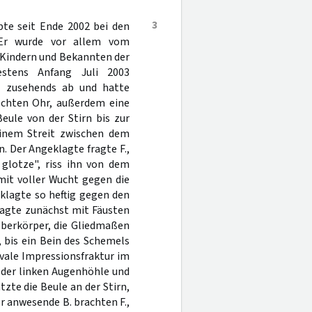
3
ebte seit Ende 2002 bei den
. Er wurde vor allem vom
n Kindern und Bekannten der
estens Anfang Juli 2003
te zusehends ab und hatte
echten Ohr, außerdem eine
eule von der Stirn bis zur
einem Streit zwischen dem
. Der Angeklagte fragte F.,
 glotze", riss ihn von dem
mit voller Wucht gegen die
eklagte so heftig gegen den
klagte zunächst mit Fäusten
Oberkörper, die Gliedmaßen
, bis ein Bein des Schemels
vale Impressionsfraktur im
 der linken Augenhöhle und
te die Beule an der Stirn,
er anwesende B. brachten F.,