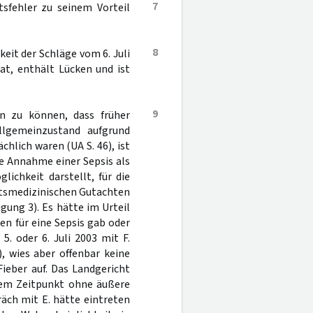
7
tsfehler zu seinem Vorteil
8
keit der Schläge vom 6. Juli
at, enthält Lücken und ist
9
en zu können, dass früher
lgemeinzustand aufgrund
hlich waren (UA S. 46), ist
ie Annahme einer Sepsis als
ichkeit darstellt, für die
htsmedizinischen Gutachten
gung 3). Es hätte im Urteil
en für eine Sepsis gab oder
. oder 6. Juli 2003 mit F.
, wies aber offenbar keine
ieber auf. Das Landgericht
dem Zeitpunkt ohne äußere
äch mit E. hätte eintreten