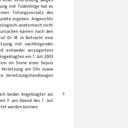
n einer Verurteilung wegen
zung mit Todesfolge hat es
einen Tötungsvorsatz des
punkte ergeben. Angesichts
hologisch-anatomisch nicht
esursachen kämen nach den
f. Dr. M. in Betracht eine
etzung mit nachfolgender
it entweder verzögertem
 Angeklagten am 7. Juli 2003
ion im Sinne einer Sepsis
en Verletzung am Ohr sowie
gte Verletzungshandlungen
6
ich beider Angeklagter als
il F. am Abend des 7. Juli
ettet werden können.