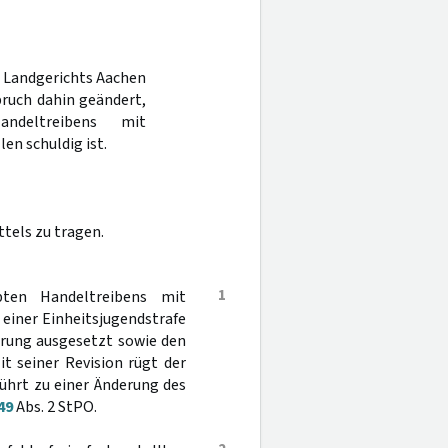
es Landgerichts Aachen
pruch dahin geändert,
ndeltreibens mit
en schuldig ist.
tels zu tragen.
1
ten Handeltreibens mit
 einer Einheitsjugendstrafe
hrung ausgesetzt sowie den
t seiner Revision rügt der
ührt zu einer Änderung des
49
Abs. 2 StPO.