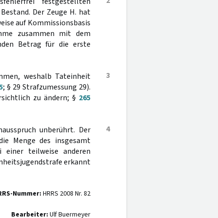
2
hlerfrei festgestellten
n Bestand. Der Zeuge H. hat
weise auf Kommissionsbasis
 Summe zusammen mit dem
nden Betrag für die erste
3
ammen, weshalb Tateinheit
5
; § 29 Strafzumessung 29).
sichtlich zu ändern; §
265
4
nausspruch unberührt. Der
 die Menge des insgesamt
 einer teilweise anderen
inheitsjugendstrafe erkannt
RRS-Nummer:
HRRS 2008 Nr. 82
Bearbeiter:
Ulf Buermeyer