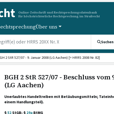
cht
Online-Zeitschrift und Rechtsprechungsdatenbank
für höchstrichterliche Rechtsprechung im Strafrecht
echtsprechung
Über uns
Suchen
GH 2 StR 527/07 - 9. Januar 2008 (LG Aachen) [= HRRS 2008 Nr. 82]
BGH 2 StR 527/07 - Beschluss vom 
(LG Aachen)
Unerlaubtes Handeltreiben mit Betäubungsmitteln; Tateinh
einem Handlungsteil).
§
52
StGB; §
29a
BtMG