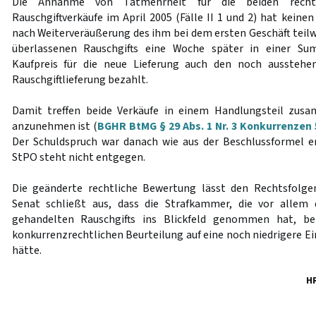
Die Annahme von Tatmehrheit für die beiden rechtsfe
Rauschgiftverkäufe im April 2005 (Fälle II 1 und 2) hat keine
nach Weiterveräußerung des ihm bei dem ersten Geschäft teil
überlassenen Rauschgifts eine Woche später in einer
Kaufpreis für die neue Lieferung auch den noch ausstehe
Rauschgiftlieferung bezahlt.
Damit treffen beide Verkäufe in einem Handlungsteil zus
anzunehmen ist (
BGHR BtMG § 29 Abs. 1 Nr. 3 Konkurrenzen 
Der Schuldspruch war danach wie aus der Beschlussformel er
StPO steht nicht entgegen.
Die geänderte rechtliche Bewertung lässt den Rechtsfolge
Senat schließt aus, dass die Strafkammer, die vor allem
gehandelten Rauschgifts ins Blickfeld genommen hat, bei
konkurrenzrechtlichen Beurteilung auf eine noch niedrigere E
hätte.
H