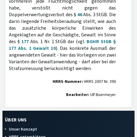
vornherein jede Fluchtmöglichkeit genommen
habe, verstößt nicht gegen das
Doppelverwertungsverbot des §
46
Abs. 3 StGB. Die
darin liegende Freiheitsberaubung stellt, wie auch
das zusätzliche körperliche Einwirken des
Angeklagten auf die Geschädigte, Gewalt im Sinne
des §
177
Abs. 1 Nr. 1 StGB dar (vgl.
BGHR StGB §
177 Abs. 1 Gewalt 10
). Das konkrete Ausmaß der
angewendeten Gewalt - hier das Vorliegen von zwei
Varianten der Gewaltanwendung - darf aber bei der
Strafzumessung berücksichtigt werden.
HRRS-Nummer:
HRRS 2007 Nr. 390
Bearbeiter:
Ulf Buermeyer
ÜBER UNS
Unser Konzept
HRRS unterstützen