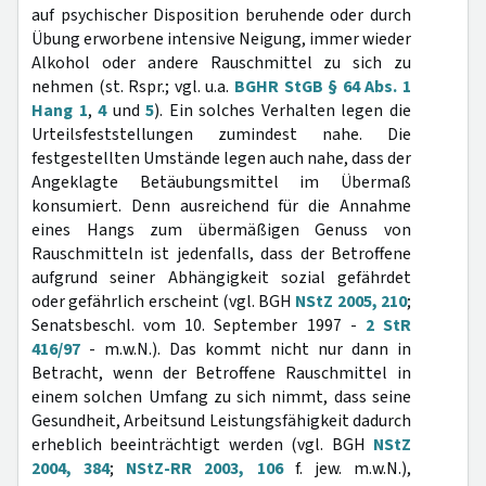
auf psychischer Disposition beruhende oder durch
Übung erworbene intensive Neigung, immer wieder
Alkohol oder andere Rauschmittel zu sich zu
nehmen (st. Rspr.; vgl. u.a.
BGHR StGB § 64 Abs. 1
Hang 1
,
4
und
5
). Ein solches Verhalten legen die
Urteilsfeststellungen zumindest nahe. Die
festgestellten Umstände legen auch nahe, dass der
Angeklagte Betäubungsmittel im Übermaß
konsumiert. Denn ausreichend für die Annahme
eines Hangs zum übermäßigen Genuss von
Rauschmitteln ist jedenfalls, dass der Betroffene
aufgrund seiner Abhängigkeit sozial gefährdet
oder gefährlich erscheint (vgl. BGH
NStZ 2005, 210
;
Senatsbeschl. vom 10. September 1997 -
2 StR
416/97
- m.w.N.). Das kommt nicht nur dann in
Betracht, wenn der Betroffene Rauschmittel in
einem solchen Umfang zu sich nimmt, dass seine
Gesundheit, Arbeitsund Leistungsfähigkeit dadurch
erheblich beeinträchtigt werden (vgl. BGH
NStZ
2004, 384
;
NStZ-RR 2003, 106
f. jew. m.w.N.),