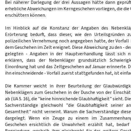
Bei näherer Darlegung der drei Aussagen hätte dann geprüf
erhebliche Abweichungen im Kerngeschehen vorliegen, die die
erschüttern können.
Im Hinblick auf die Konstanz der Angaben des Nebenklä
Erörterung bedurft, dass dieser, wie den Urteilsgründen 
polizeilichen Vernehmung noch angegeben hatte, der Vorfall i
dem Geschehen im Zelt ereignet. Diese Abweichung zu den - de
gelegten - Angaben in der Hauptverhandlung lässt sich n
erklären, dass der Nebenkläger grundsätzlich Schwierigk
Einordnung hat und das Zeltgeschehen auf Januar erinnerte. De
ihn einschneidende - Vorfall zuerst stattgefunden hat, ist einf
Die Kammer weicht in ihrer Beurteilung der Glaubwürdigk
Nebenklägers zum Geschehen in der Dusche von der Einschät
ab (UA S. 16), die "keine hinreichende Glaubhaftigkeit" sieht. D
Sachverständige gleichwohl "die Glaubhaftigkeit seiner 
Gesamtheit" nicht verneint. Warum die Sachverständige dieser
dargelegt. Wenn ein Zeuge zu einem im Zusammenhang
Geschehen ersichtlich die Unwahrheit erzählt hat, bedarf