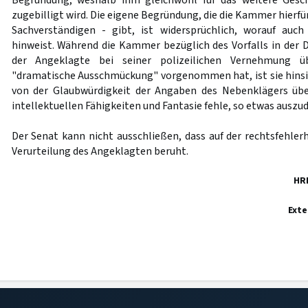
Begründung, weshalb ihm gleichwohl für das weitere Gesc
zugebilligt wird. Die eigene Begründung, die die Kammer hierfü
Sachverständigen - gibt, ist widersprüchlich, worauf auc
hinweist. Während die Kammer bezüglich des Vorfalls in der 
der Angeklagte bei seiner polizeilichen Vernehmung ü
"dramatische Ausschmückung" vorgenommen hat, ist sie hinsich
von der Glaubwürdigkeit der Angaben des Nebenklägers üb
intellektuellen Fähigkeiten und Fantasie fehle, so etwas auszu
Der Senat kann nicht ausschließen, dass auf der rechtsfehler
Verurteilung des Angeklagten beruht.
HR
Exte