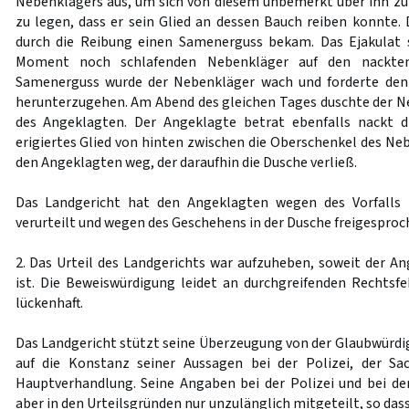
Nebenklägers aus, um sich von diesem unbemerkt über ihn zu 
zu legen, dass er sein Glied an dessen Bauch reiben konnte. D
durch die Reibung einen Samenerguss bekam. Das Ejakulat 
Moment noch schlafenden Nebenkläger auf den nackte
Samenerguss wurde der Nebenkläger wach und forderte den
herunterzugehen. Am Abend des gleichen Tages duschte der 
des Angeklagten. Der Angeklagte betrat ebenfalls nackt 
erigiertes Glied von hinten zwischen die Oberschenkel des Ne
den Angeklagten weg, der daraufhin die Dusche verließ.
Das Landgericht hat den Angeklagten wegen des Vorfalls
verurteilt und wegen des Geschehens in der Dusche freigesproc
2. Das Urteil des Landgerichts war aufzuheben, soweit der An
ist. Die Beweiswürdigung leidet an durchgreifenden Rechtsfeh
lückenhaft.
Das Landgericht stützt seine Überzeugung von der Glaubwürdig
auf die Konstanz seiner Aussagen bei der Polizei, der Sa
Hauptverhandlung. Seine Angaben bei der Polizei und bei d
aber in den Urteilsgründen nur unzulänglich mitgeteilt, so das