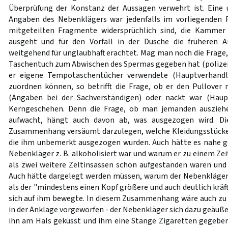
Überprüfung der Konstanz der Aussagen verwehrt ist. Eine
Angaben des Nebenklägers war jedenfalls im vorliegenden F
mitgeteilten Fragmente widersprüchlich sind, die Kammer
ausgeht und für den Vorfall in der Dusche die früheren 
weitgehend für unglaubhaft erachtet. Mag man noch die Frage,
Taschentuch zum Abwischen des Spermas gegeben hat (polize
er eigene Tempotaschentücher verwendete (Hauptverhand
zuordnen können, so betrifft die Frage, ob er den Pullove
(Angaben bei der Sachverständigen) oder nackt war (Haup
Kerngeschehen. Denn die Frage, ob man jemanden ausziehe
aufwacht, hängt auch davon ab, was ausgezogen wird. D
Zusammenhang versäumt darzulegen, welche Kleidungsstücke
die ihm unbemerkt ausgezogen wurden. Auch hätte es nahe g
Nebenkläger z. B. alkoholisiert war und warum er zu einem Zeit
als zwei weitere Zeltinsassen schon aufgestanden waren und 
Auch hätte dargelegt werden müssen, warum der Nebenkläger 
als der "mindestens einen Kopf größere und auch deutlich kräft
sich auf ihm bewegte. In diesem Zusammenhang wäre auch zu 
in der Anklage vorgeworfen - der Nebenkläger sich dazu geäuße
ihn am Hals geküsst und ihm eine Stange Zigaretten gegeben 