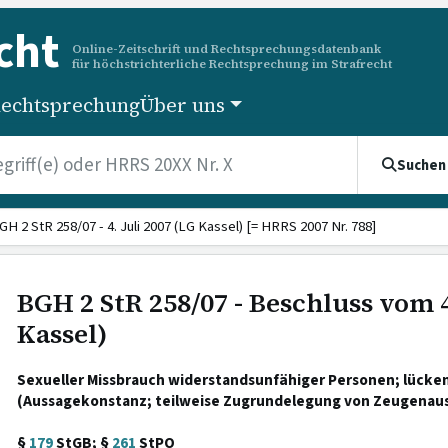
cht
Online-Zeitschrift und Rechtsprechungsdatenbank
für höchstrichterliche Rechtsprechung im Strafrecht
echtsprechung
Über uns
Suchen
GH 2 StR 258/07 - 4. Juli 2007 (LG Kassel) [= HRRS 2007 Nr. 788]
BGH 2 StR 258/07 - Beschluss vom 4
Kassel)
Sexueller Missbrauch widerstandsunfähiger Personen; lück
(Aussagekonstanz; teilweise Zugrundelegung von Zeugenaus
§
179
StGB; §
261
StPO