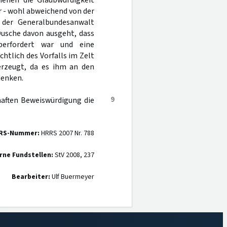
hehen die Glaubwürdigkeit
r - wohl abweichend von der
h der Generalbundesanwalt
Dusche davon ausgeht, dass
berfordert war und eine
tlich des Vorfalls im Zelt
erzeugt, da es ihm an den
denken.
9
haften Beweiswürdigung die
RS-Nummer:
HRRS 2007 Nr. 788
rne Fundstellen:
StV 2008, 237
Bearbeiter:
Ulf Buermeyer