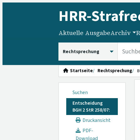
HRR
-Strafre
Aktuelle Ausgabe
Archiv
R
HRRS durchsuchen
Startseite
Rechtsprechung
B
Suchen
Entscheidung
BGH 2 StR 258/07:
Druckansicht
PDF-
Download