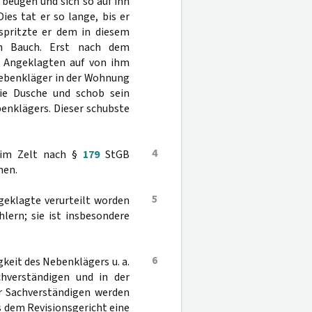
beugen und sich so auf ihn
ies tat er so lange, bis er
spritzte er dem in diesem
n Bauch. Erst nach dem
 Angeklagten auf von ihm
Nebenkläger in der Wohnung
die Dusche und schob sein
benklägers. Dieser schubste
4
 im Zelt nach §
179
StGB
hen.
5
geklagte verurteilt worden
lern; sie ist insbesondere
6
keit des Nebenklägers u. a.
chverständigen und in der
er Sachverständigen werden
s dem Revisionsgericht eine