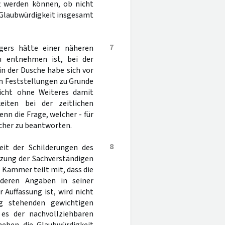
t werden können, ob nicht
 Glaubwürdigkeit insgesamt
7
gers hätte einer näheren
zu entnehmen ist, bei der
n der Dusche habe sich vor
n Feststellungen zu Grunde
icht ohne Weiteres damit
eiten bei der zeitlichen
nn die Frage, welcher - für
acher zu beantworten.
8
eit der Schilderungen des
zung der Sachverständigen
ie Kammer teilt mit, dass die
anderen Angaben in seiner
 Auffassung ist, wird nicht
 stehenden gewichtigen
 es der nachvollziehbaren