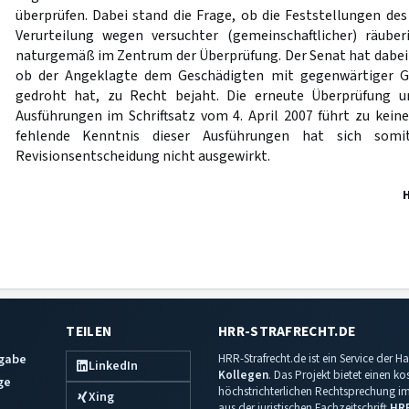
überprüfen. Dabei stand die Frage, ob die Feststellungen des
Verurteilung wegen versuchter (gemeinschaftlicher) räuber
naturgemäß im Zentrum der Überprüfung. Der Senat hat dabei s
ob der Angeklagte dem Geschädigten mit gegenwärtiger Ge
gedroht hat, zu Recht bejaht. Die erneute Überprüfung u
Ausführungen im Schriftsatz vom 4. April 2007 führt zu keine
fehlende Kenntnis dieser Ausführungen hat sich somi
Revisionsentscheidung nicht ausgewirkt.
TEILEN
HRR-STRAFRECHT.DE
sgabe
HRR-Strafrecht.de ist ein Service der
LinkedIn
Kollegen
. Das Projekt bietet einen k
ge
höchstrichterlichen Rechtsprechung im 
Xing
aus der juristischen Fachzeitschrift
HR