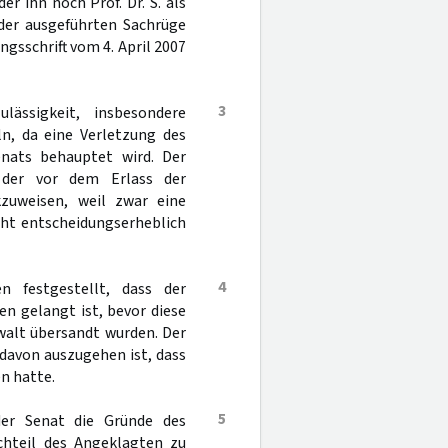
 ihn noch Prof. Dr. S. als
 der ausgeführten Sachrüge
ngsschrift vom 4. April 2007
3
ässigkeit, insbesondere
, da eine Verletzung des
enats behauptet wird. Der
 der vor dem Erlass der
zuweisen, weil zwar eine
icht entscheidungserheblich
4
 festgestellt, dass der
en gelangt ist, bevor diese
walt übersandt wurden. Der
s davon auszugehen ist, dass
n hatte.
5
er Senat die Gründe des
chteil des Angeklagten zu