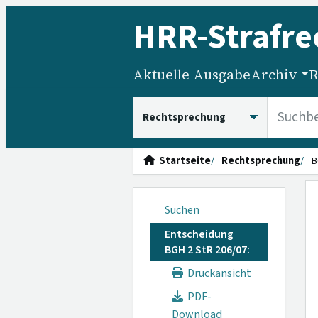
HRR
-Strafre
Aktuelle Ausgabe
Archiv
R
HRRS durchsuchen
Startseite
Rechtsprechung
B
Suchen
Entscheidung
BGH 2 StR 206/07:
Druckansicht
PDF-
Download