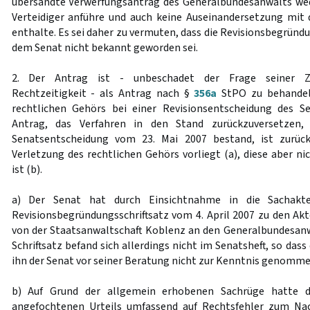
übersandte Verwerfungsantrag des Generalbundesanwalts weder
Verteidiger anführe und auch keine Auseinandersetzung mit
enthalte. Es sei daher zu vermuten, dass die Revisionsbegründu
dem Senat nicht bekannt geworden sei.
2. Der Antrag ist - unbeschadet der Frage seiner Zul
Rechtzeitigkeit - als Antrag nach §
356a
StPO zu behandeln
rechtlichen Gehörs bei einer Revisionsentscheidung des S
Antrag, das Verfahren in den Stand zurückzuversetzen,
Senatsentscheidung vom 23. Mai 2007 bestand, ist zurück
Verletzung des rechtlichen Gehörs vorliegt (a), diese aber n
ist (b).
a) Der Senat hat durch Einsichtnahme in die Sachakten
Revisionsbegründungsschriftsatz vom 4. April 2007 zu den Akt
von der Staatsanwaltschaft Koblenz an den Generalbundesan
Schriftsatz befand sich allerdings nicht im Senatsheft, so das
ihn der Senat vor seiner Beratung nicht zur Kenntnis genomme
b) Auf Grund der allgemein erhobenen Sachrüge hatte d
angefochtenen Urteils umfassend auf Rechtsfehler zum Na