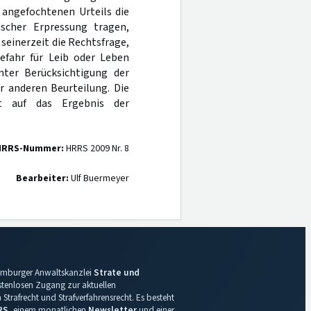
 angefochtenen Urteils die
ischer Erpressung tragen,
einerzeit die Rechtsfrage,
fahr für Leib oder Leben
nter Berücksichtigung der
r anderen Beurteilung. Die
t auf das Ergebnis der
HRRS-Nummer:
HRRS 2009 Nr. 8
Bearbeiter:
Ulf Buermeyer
 Hamburger Anwaltskanzlei
Strate und
ostenlosen Zugang zur aktuellen
Strafrecht und Strafverfahrensrecht. Es besteht
RS
, einem monatlichen
Newsletter
und einer