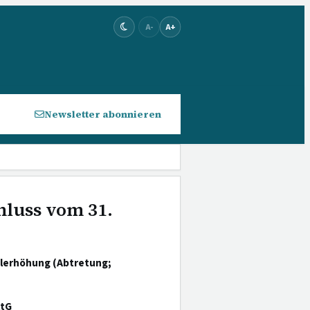
A-
A+
Newsletter abonnieren
hluss vom 31.
alerhöhung (Abtretung;
tG