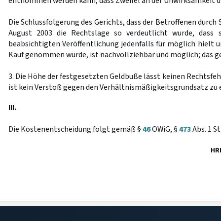
entnommen werden kann, dass Zweifel an der Unwirksamkeit di
Die Schlussfolgerung des Gerichts, dass der Betroffenen durch 
August 2003 die Rechtslage so verdeutlicht wurde, dass si
beabsichtigten Veröffentlichung jedenfalls für möglich hielt u
Kauf genommen wurde, ist nachvollziehbar und möglich; das g
3. Die Höhe der festgesetzten Geldbuße lässt keinen Rechtsfe
ist kein Verstoß gegen den Verhältnismäßigkeitsgrundsatz zu 
III.
Die Kostenentscheidung folgt gemäß §
46
OWiG, §
473
Abs. 1 S
HR