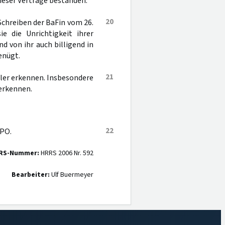
eser Verträge bestanden.
20
Schreiben der BaFin vom 26.
e die Unrichtigkeit ihrer
nd von ihr auch billigend in
enügt.
21
hler erkennen. Insbesondere
erkennen.
22
tPO.
RS-Nummer:
HRRS 2006 Nr. 592
Bearbeiter:
Ulf Buermeyer