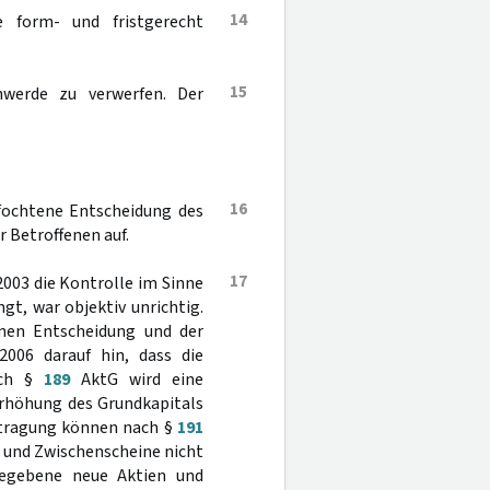
14
 form- und fristgerecht
15
hwerde zu verwerfen. Der
16
fochtene Entscheidung des
 Betroffenen auf.
17
 2003 die Kontrolle im Sinne
ngt, war objektiv unrichtig.
enen Entscheidung und der
2006 darauf hin, dass die
ach §
189
AktG wird eine
Erhöhung des Grundkapitals
intragung können nach §
191
n und Zwischenscheine nicht
egebene neue Aktien und