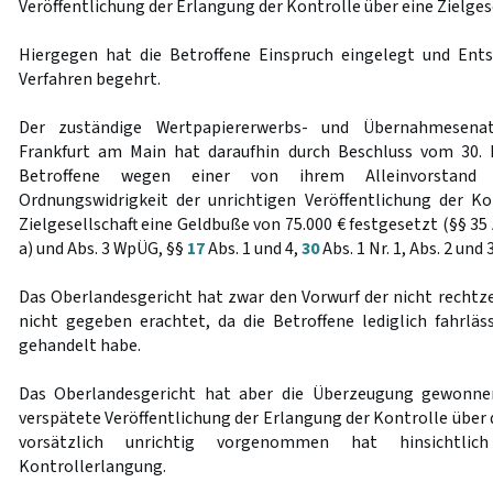
Veröffentlichung der Erlangung der Kontrolle über eine Zielge
Hiergegen hat die Betroffene Einspruch eingelegt und Ents
Verfahren begehrt.
Der zuständige Wertpapiererwerbs- und Übernahmesenat
Frankfurt am Main hat daraufhin durch Beschluss vom 30.
Betroffene wegen einer von ihrem Alleinvorstand 
Ordnungswidrigkeit der unrichtigen Veröffentlichung der K
Zielgesellschaft eine Geldbuße von 75.000 € festgesetzt (§§ 35 A
a) und Abs. 3 WpÜG, §§
17
Abs. 1 und 4,
30
Abs. 1 Nr. 1, Abs. 2 und 
Das Oberlandesgericht hat zwar den Vorwurf der nicht rechtze
nicht gegeben erachtet, da die Betroffene lediglich fahrläss
gehandelt habe.
Das Oberlandesgericht hat aber die Überzeugung gewonnen
verspätete Veröffentlichung der Erlangung der Kontrolle über d
vorsätzlich unrichtig vorgenommen hat hinsichtli
Kontrollerlangung.