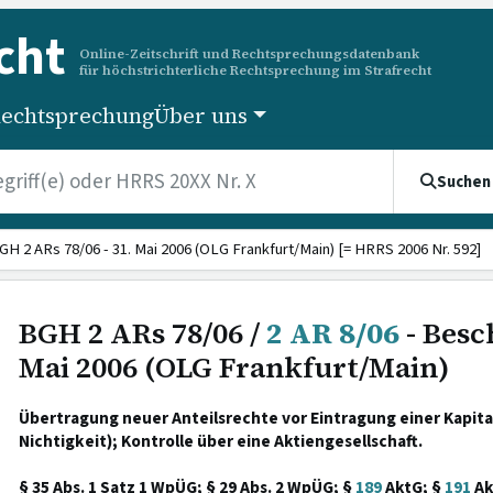
cht
Online-Zeitschrift und Rechtsprechungsdatenbank
für höchstrichterliche Rechtsprechung im Strafrecht
echtsprechung
Über uns
Suchen
GH 2 ARs 78/06 - 31. Mai 2006 (OLG Frankfurt/Main) [= HRRS 2006 Nr. 592]
BGH 2 ARs 78/06 /
2 AR 8/06
- Besc
Mai 2006 (OLG Frankfurt/Main)
Übertragung neuer Anteilsrechte vor Eintragung einer Kapit
Nichtigkeit); Kontrolle über eine Aktiengesellschaft.
§ 35 Abs. 1 Satz 1 WpÜG; § 29 Abs. 2 WpÜG; §
189
AktG; §
191
Ak