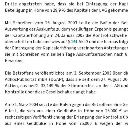
Dritte abgetreten habe, dass sie bei Eintragung der Kap
Beteiligung in Höhe von 29,9 % des Kapitals der I. AG gekommen
Mit Schreiben vom 26. August 2003 teilte die BaFin der Bet
Auswertung der Auskünfte zu dem vorläufigen Ergebnis gelangt
der Kapitalerhöhung am 24. Januar 2003 die Kontrollschwell
überschritten habe und wies auf §
191
AktG und die hieraus fol
der Eintragung der Kapitalerhöhung vereinbarten Abtretungen 
sie mit Schreiben vom selben Tage Auskunftsersuchen nach § 
Erwerber.
Die Betroffene veröffentlichte am 3. September 2003 über die
AdhocPublicität mbH (DGAP), dass sie seit dem 27. August 20
Aktien, das heißt 33,149 % der Stimmrechte an der I. AG un
Kontrolle über diese Gesellschaft erlangt habe.
Am 31. März 2004 setzte die BaFin gegen die Betroffene eine G
€ fest, die sich aus einer Geldbuße in Höhe von 25.000 € we
rechtzeitigen Veröffentlichung der Erlangung der Kontrolle übe
aus einer Geldbuße in Höhe von 75.000 € wegen der vor