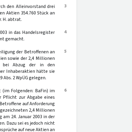
3
ch den Alleinvorstand drei
en Aktien 354.760 Stück an
. H. abtrat.
4
003 in das Handelsregister
nnt gemacht.
5
iligung der Betroffenen an
ien sowie der 2,4 Millionen
; bei Abzug der in den
er Inhaberaktien hätte sie
29 Abs. 2 WpÜG gelegen.
6
t (im Folgenden: BaFin) im
 Pflicht zur Abgabe eines
 Betroffene auf Anforderung
 gezeichneten 2,4 Millionen
g am 24. Januar 2003 in der
n. Dazu sei es jedoch nicht
nsprüche auf neue Aktien an