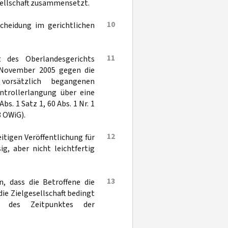
sellschaft zusammensetzt.
10
cheidung im gerichtlichen
11
 des Oberlandesgerichts
 November 2005 gegen die
vorsätzlich begangenen
ontrollerlangung über eine
bs. 1 Satz 1, 60 Abs. 1 Nr. 1
3 OWiG).
12
itigen Veröffentlichung für
ig, aber nicht leichtfertig
13
, dass die Betroffene die
ie Zielgesellschaft bedingt
ch des Zeitpunktes der