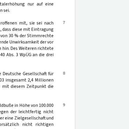
italerhöhung nur auf eine
 sei.
7
roffenen mit, sie sei nach
, dass diese mit Eintragung
e von 30 % der Stimmrechte
gende Unwirksamkeit der vor
hin. Des Weiteren richtete
40 Abs. 3 WpÜG an die drei
8
 Deutsche Gesellschaft für
03 insgesamt 2,4 Millionen
d mit diesem Zeitpunkt die
9
eldbuße in Höhe von 100.000
gen der leichtfertig nicht
r eine Zielgesellschaft und
sätzlich nicht richtigen