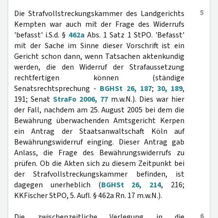
5
Die Strafvollstreckungskammer des Landgerichts
Kempten war auch mit der Frage des Widerrufs
'befasst' i.S.d. §
462a
Abs. 1 Satz 1 StPO. 'Befasst'
mit der Sache im Sinne dieser Vorschrift ist ein
Gericht schon dann, wenn Tatsachen aktenkundig
werden, die den Widerruf der Strafaussetzung
rechtfertigen können (ständige
Senatsrechtsprechung -
BGHSt 26, 187
;
30, 189
,
191; Senat
StraFo 2006, 77
m.w.N.). Dies war hier
der Fall, nachdem am 25. August 2005 bei dem die
Bewährung überwachenden Amtsgericht Kerpen
ein Antrag der Staatsanwaltschaft Köln auf
Bewährungswiderruf einging. Dieser Antrag gab
Anlass, die Frage des Bewährungswiderrufs zu
prüfen. Ob die Akten sich zu diesem Zeitpunkt bei
der Strafvollstreckungskammer befinden, ist
dagegen unerheblich (
BGHSt 26, 214
, 216;
KKFischer StPO, 5. Aufl. § 462a Rn. 17 m.w.N.).
6
Die zwischenzeitliche Verlegung in die