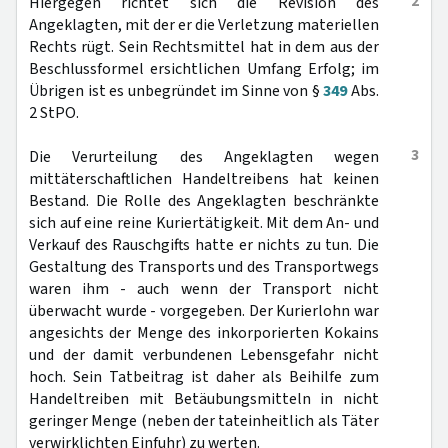
2
Hiergegen richtet sich die Revision des
Angeklagten, mit der er die Verletzung materiellen
Rechts rügt. Sein Rechtsmittel hat in dem aus der
Beschlussformel ersichtlichen Umfang Erfolg; im
Übrigen ist es unbegründet im Sinne von §
349
Abs.
2 StPO.
3
Die Verurteilung des Angeklagten wegen
mittäterschaftlichen Handeltreibens hat keinen
Bestand. Die Rolle des Angeklagten beschränkte
sich auf eine reine Kuriertätigkeit. Mit dem An- und
Verkauf des Rauschgifts hatte er nichts zu tun. Die
Gestaltung des Transports und des Transportwegs
waren ihm - auch wenn der Transport nicht
überwacht wurde - vorgegeben. Der Kurierlohn war
angesichts der Menge des inkorporierten Kokains
und der damit verbundenen Lebensgefahr nicht
hoch. Sein Tatbeitrag ist daher als Beihilfe zum
Handeltreiben mit Betäubungsmitteln in nicht
geringer Menge (neben der tateinheitlich als Täter
verwirklichten Einfuhr) zu werten.