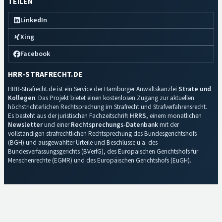
TEILEN
LinkedIn
Xing
Facebook
HRR-STRAFRECHT.DE
HRR-Strafrecht.de ist ein Service der Hamburger Anwaltskanzlei
Strate und
Kollegen
. Das Projekt bietet einen kostenlosen Zugang zur aktuellen
höchstrichterlichen Rechtsprechung im Strafrecht und Strafverfahrensrecht.
Es besteht aus der juristischen Fachzeitschrift
HRRS
, einem monatlichen
Newsletter
und einer
Rechtsprechungs-Datenbank
mit der
vollständigen strafrechtlichen Rechtsprechung des Bundesgerichtshofs
(BGH) und ausgewählter Urteile und Beschlüsse u.a. des
Bundesverfassungsgerichts (BVerfG), des Europäischen Gerichtshofs für
Menschenrechte (EGMR) und des Europäischen Gerichtshofs (EuGH).
Impressum
·
Datenschutz