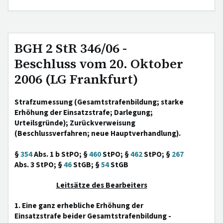
BGH 2 StR 346/06 -
Beschluss vom 20. Oktober
2006 (LG Frankfurt)
Strafzumessung (Gesamtstrafenbildung; starke
Erhöhung der Einsatzstrafe; Darlegung;
Urteilsgründe); Zurückverweisung
(Beschlussverfahren; neue Hauptverhandlung).
§
354
Abs. 1 b StPO; §
460
StPO; §
462
StPO; §
267
Abs. 3 StPO; §
46
StGB; §
54
StGB
Leitsätze des Bearbeiters
1. Eine ganz erhebliche Erhöhung der
Einsatzstrafe beider Gesamtstrafenbildung -