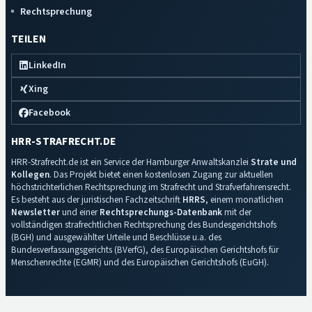
Rechtsprechung
TEILEN
LinkedIn
Xing
Facebook
HRR-STRAFRECHT.DE
HRR-Strafrecht.de ist ein Service der Hamburger Anwaltskanzlei
Strate und
Kollegen
. Das Projekt bietet einen kostenlosen Zugang zur aktuellen
höchstrichterlichen Rechtsprechung im Strafrecht und Strafverfahrensrecht.
Es besteht aus der juristischen Fachzeitschrift
HRRS
, einem monatlichen
Newsletter
und einer
Rechtsprechungs-Datenbank
mit der
vollständigen strafrechtlichen Rechtsprechung des Bundesgerichtshofs
(BGH) und ausgewählter Urteile und Beschlüsse u.a. des
Bundesverfassungsgerichts (BVerfG), des Europäischen Gerichtshofs für
Menschenrechte (EGMR) und des Europäischen Gerichtshofs (EuGH).
Impressum
·
Datenschutz