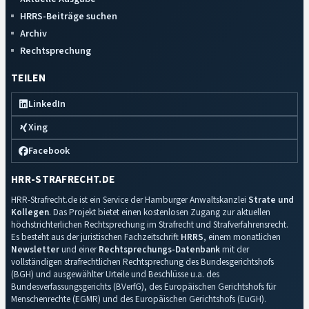
HRRS-Beiträge suchen
Archiv
Rechtsprechung
TEILEN
LinkedIn
Xing
Facebook
HRR-STRAFRECHT.DE
HRR-Strafrecht.de ist ein Service der Hamburger Anwaltskanzlei
Strate und
Kollegen
. Das Projekt bietet einen kostenlosen Zugang zur aktuellen
höchstrichterlichen Rechtsprechung im Strafrecht und Strafverfahrensrecht.
Es besteht aus der juristischen Fachzeitschrift
HRRS
, einem monatlichen
Newsletter
und einer
Rechtsprechungs-Datenbank
mit der
vollständigen strafrechtlichen Rechtsprechung des Bundesgerichtshofs
(BGH) und ausgewählter Urteile und Beschlüsse u.a. des
Bundesverfassungsgerichts (BVerfG), des Europäischen Gerichtshofs für
Menschenrechte (EGMR) und des Europäischen Gerichtshofs (EuGH).