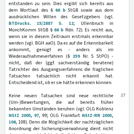
entstanden zu sein. Dies ergibt sich bereits aus
dem Wortlaut des §
66 b
StGB sowie aus dem
ausdrücklichen Willen des Gesetzgebers (vgl.
BTDrucks. 15/2887 S. 12
; Ullenbruch in
MünchKomm StGB §
66 b
Rdn. 72). Es reicht aus,
wenn sie in diesem Zeitraum erstmals erkennbar
werden (vgl. BGH aaO). Da es auf die Erkennbarkeit
ankommt, genügt es - anders als im
Wiederaufnahmeverfahren (§
359
Nr. 5 StPO) -
nicht, daß der (ggf. sachverständig beratene)
Tatrichter des Ausgangsverfahrens die fraglichen
Tatsachen tatsächlich nicht erkannt hat.
Entscheidend ist, ob er sie hätte erkennen können.
27
Keine neuen Tatsachen sind neue rechtliche
(Um-)Bewertungen, die auf bereits früher
bekannten Umständen beruhen (vgl. OLG Koblenz
NStZ 2005, 97
, 99; OLG Frankfurt
NStZ-RR 2005,
106
, 108). Denn die Möglichkeit der nachträglichen
Anordnung der Sicherungsverwahrung dient nicht