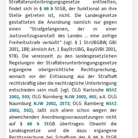
Straftäterunterbringungsgesetze enthielten,
findet sich in §
66 b
StGB, der funktional an ihre
Stelle getreten ist, nicht. Die Landesgesetze
gestatteten die Anordnung nämlich nur gegen
einen "Strafgefangenen, der in einer
Justizvollzugsanstalt des Landes ... eine zeitige
Freiheitsstrafe verbüßt" (vgl. § 1 StrUBGBW, GBl
2001, 188; ähnlich Art. 1 BayStrUBG, BayGVBl 2001,
978). Die vereinzelt zu den landesgesetzlichen
Regelungen der Straftäterunterbringungsgesetze
ergangene obergerichtliche Rechtsprechung,
wonach vor der Entlassung aus der Strafhaft
rechtskräftig über die nachträgliche Unterbringung
entschieden sein muß (vgl. OLG Karlsruhe
NStZ
2002, 503
; OLG Nürnberg
NJW 2003, 601
; a.A. OLG
Naumburg
NJW 2002, 2573
; OLG Bamberg
NStZ
2002, 502
), läßt sich allein schon wegen der
abweichenden Anordnungsvoraussetzungen nicht
auf §
66 b
StGB übertragen. Obwohl die
Landesgesetze und die dazu ergangene
Rechtsprechung bei Schaffung des §
66 b
StGB