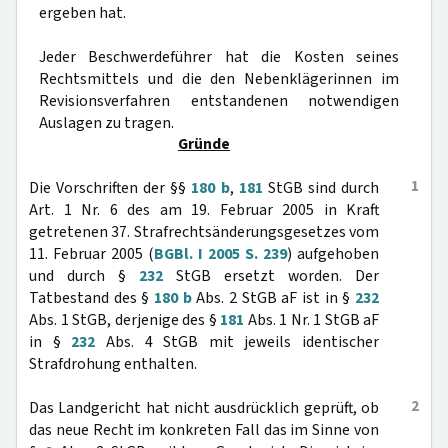
ergeben hat.
Jeder Beschwerdeführer hat die Kosten seines
Rechtsmittels und die den Nebenklägerinnen im
Revisionsverfahren entstandenen notwendigen
Auslagen zu tragen.
Gründe
1
Die Vorschriften der §§
180 b
,
181
StGB sind durch
Art. 1 Nr. 6 des am 19. Februar 2005 in Kraft
getretenen 37. Strafrechtsänderungsgesetzes vom
11. Februar 2005 (
BGBl. I 2005 S. 239
) aufgehoben
und durch §
232
StGB ersetzt worden. Der
Tatbestand des §
180 b
Abs. 2 StGB aF ist in §
232
Abs. 1 StGB, derjenige des §
181
Abs. 1 Nr. 1 StGB aF
in §
232
Abs. 4 StGB mit jeweils identischer
Strafdrohung enthalten.
2
Das Landgericht hat nicht ausdrücklich geprüft, ob
das neue Recht im konkreten Fall das im Sinne von