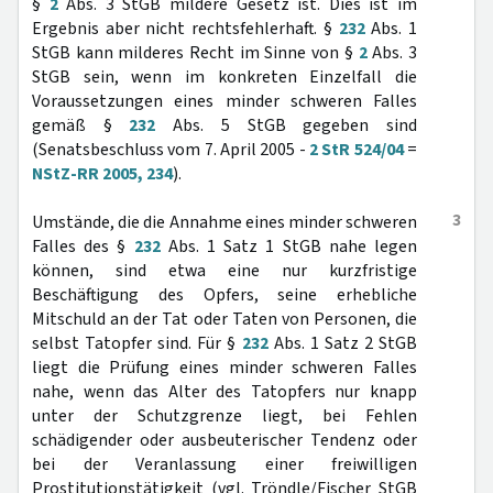
§
2
Abs. 3 StGB mildere Gesetz ist. Dies ist im
Ergebnis aber nicht rechtsfehlerhaft. §
232
Abs. 1
StGB kann milderes Recht im Sinne von §
2
Abs. 3
StGB sein, wenn im konkreten Einzelfall die
Voraussetzungen eines minder schweren Falles
gemäß §
232
Abs. 5 StGB gegeben sind
(Senatsbeschluss vom 7. April 2005 -
2 StR 524/04
=
NStZ-RR 2005, 234
).
3
Umstände, die die Annahme eines minder schweren
Falles des §
232
Abs. 1 Satz 1 StGB nahe legen
können, sind etwa eine nur kurzfristige
Beschäftigung des Opfers, seine erhebliche
Mitschuld an der Tat oder Taten von Personen, die
selbst Tatopfer sind. Für §
232
Abs. 1 Satz 2 StGB
liegt die Prüfung eines minder schweren Falles
nahe, wenn das Alter des Tatopfers nur knapp
unter der Schutzgrenze liegt, bei Fehlen
schädigender oder ausbeuterischer Tendenz oder
bei der Veranlassung einer freiwilligen
Prostitutionstätigkeit (vgl. Tröndle/Fischer StGB