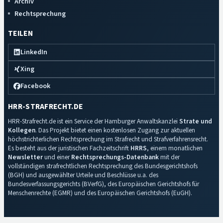
Archiv
Rechtsprechung
TEILEN
LinkedIn
Xing
Facebook
HRR-STRAFRECHT.DE
HRR-Strafrecht.de ist ein Service der Hamburger Anwaltskanzlei
Strate und
Kollegen
. Das Projekt bietet einen kostenlosen Zugang zur aktuellen
höchstrichterlichen Rechtsprechung im Strafrecht und Strafverfahrensrecht.
Es besteht aus der juristischen Fachzeitschrift
HRRS
, einem monatlichen
Newsletter
und einer
Rechtsprechungs-Datenbank
mit der
vollständigen strafrechtlichen Rechtsprechung des Bundesgerichtshofs
(BGH) und ausgewählter Urteile und Beschlüsse u.a. des
Bundesverfassungsgerichts (BVerfG), des Europäischen Gerichtshofs für
Menschenrechte (EGMR) und des Europäischen Gerichtshofs (EuGH).