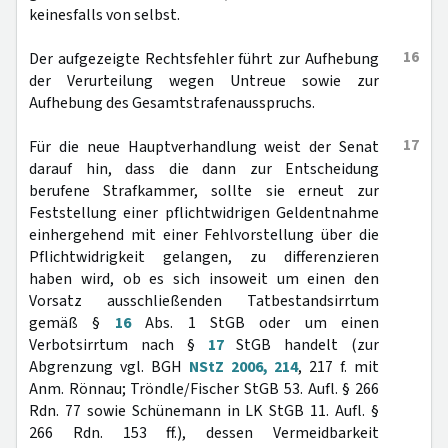
keinesfalls von selbst.
16
Der aufgezeigte Rechtsfehler führt zur Aufhebung
der Verurteilung wegen Untreue sowie zur
Aufhebung des Gesamtstrafenausspruchs.
17
Für die neue Hauptverhandlung weist der Senat
darauf hin, dass die dann zur Entscheidung
berufene Strafkammer, sollte sie erneut zur
Feststellung einer pflichtwidrigen Geldentnahme
einhergehend mit einer Fehlvorstellung über die
Pflichtwidrigkeit gelangen, zu differenzieren
haben wird, ob es sich insoweit um einen den
Vorsatz ausschließenden Tatbestandsirrtum
gemäß §
16
Abs. 1 StGB oder um einen
Verbotsirrtum nach §
17
StGB handelt (zur
Abgrenzung vgl. BGH
NStZ 2006, 214
, 217 f. mit
Anm. Rönnau; Tröndle/Fischer StGB 53. Aufl. § 266
Rdn. 77 sowie Schünemann in LK StGB 11. Aufl. §
266 Rdn. 153 ff.), dessen Vermeidbarkeit