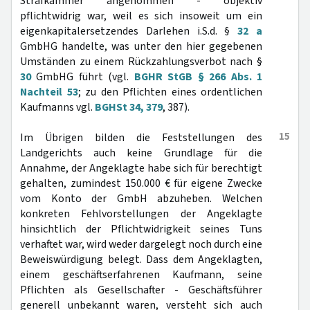
Strafkammer angenommen - objektiv
pflichtwidrig war, weil es sich insoweit um ein
eigenkapitalersetzendes Darlehen i.S.d. §
32 a
GmbHG handelte, was unter den hier gegebenen
Umständen zu einem Rückzahlungsverbot nach §
30
GmbHG führt (vgl.
BGHR StGB § 266 Abs. 1
Nachteil 53
; zu den Pflichten eines ordentlichen
Kaufmanns vgl.
BGHSt 34, 379
, 387).
15
Im Übrigen bilden die Feststellungen des
Landgerichts auch keine Grundlage für die
Annahme, der Angeklagte habe sich für berechtigt
gehalten, zumindest 150.000 € für eigene Zwecke
vom Konto der GmbH abzuheben. Welchen
konkreten Fehlvorstellungen der Angeklagte
hinsichtlich der Pflichtwidrigkeit seines Tuns
verhaftet war, wird weder dargelegt noch durch eine
Beweiswürdigung belegt. Dass dem Angeklagten,
einem geschäftserfahrenen Kaufmann, seine
Pflichten als Gesellschafter - Geschäftsführer
generell unbekannt waren, versteht sich auch