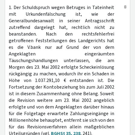
8
1. Der Schuldspruch wegen Betruges in Tateinheit
mit Urkundenfälschung ist, wie der
Generalbundesanwalt in seiner Antragsschrift
zutreffend dargelegt hat, rechtlich nicht zu
beanstanden. Nach den rechtsfehlerfrei
getroffenen Feststellungen des Landgerichts hat
es die V.bank nur auf Grund der von dem
Angeklagten eingeräumten
Täuschungshandlungen unterlassen, die am
Morgen des 23. Mai 2002 erfolgte Scheckeinlösung
rückgängig zu machen, wodurch ihr ein Schaden in
Höhe von 1.037.291,10 € entstanden ist. Die
Fortsetzung der Kontobeziehung bis zum Juli 2002
ist in diesem Zusammenhang ohne Belang. Soweit
die Revision weitere am 23. Mai 2002 angeblich
erfolgte und von dem Angeklagten darüber hinaus
für die Folgetage erwartete Zahlungseingänge in
Millionenhöhe behauptet, entfernt sie sich von den
für das Revisionsverfahren allein maßgeblichen
Urteilsgründen (vgl.
BGHSt 35, 238
, 241).