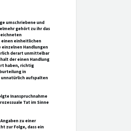
klage umschriebene und
elmehr gehört zu ihr das
zeichneten
einen einheitlichen
ie einzelnen Handlungen
rlich derart unmittelbar
ehalt der einen Handlung
t haben, richtig
urteilung in
unnatürlich aufspalten
rfolgte Inanspruchnahme
rozessuale Tat im Sinne
 Angaben zu einer
t zur Folge, dass ein