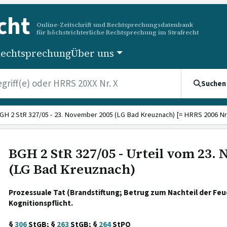
cht
Online-Zeitschrift und Rechtsprechungsdatenbank
für höchstrichterliche Rechtsprechung im Strafrecht
echtsprechung
Über uns
Suchen
GH 2 StR 327/05 - 23. November 2005 (LG Bad Kreuznach) [= HRRS 2006 Nr.
BGH 2 StR 327/05 - Urteil vom 23.
(LG Bad Kreuznach)
Prozessuale Tat (Brandstiftung; Betrug zum Nachteil der Feu
Kognitionspflicht.
§
306
StGB; §
263
StGB; §
264
StPO