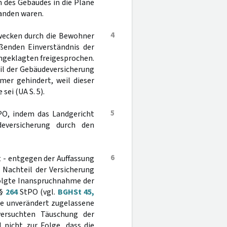
 des Gebäudes in die Pläne
anden waren.
4
wecken durch die Bewohner
ßenden Einverständnis der
ngeklagten freigesprochen.
il der Gebäudeversicherung
mer gehindert, weil dieser
ei (UA S. 5).
5
O, indem das Landgericht
eversicherung durch den
6
 - entgegen der Auffassung
 Nachteil der Versicherung
folgte Inanspruchnahme der
 §
264
StPO (vgl.
BGHSt 45,
die unverändert zugelassene
ersuchten Täuschung der
 nicht zur Folge, dass die