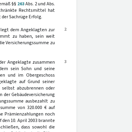
gemäß §§
263
Abs. 2 und Abs.
schränkte Rechtsmittel hat
 der Sachrüge Erfolg.
2
4 legt dem Angeklagten zur
immt zu haben, sein weit
 die Versicherungssumme zu
3
ar der Angeklagte zusammen
 dem sein Sohn und seine
eben und im Obergeschoss
eklagte auf Grund seiner
r selbst abzubrennen oder
on der Gebäudeversicherung
erungssumme ausbezahlt zu
gssumme von 320.000 € auf
lche Prämienzahlungen noch
f den 10. April 2003 brannte
chließen, dass sowohl die