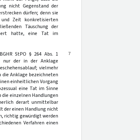
ung nicht Gegenstand der
rstrecken dürfen; denn sie
und Zeit konkretisierten
ließenden Täuschung der
iert hatte, eine Tat im
7
 BGHR StPO § 264 Abs. 1
t nur der in der Anklage
eschehensablauf; vielmehr
h die Anklage bezeichneten
inen einheitlichen Vorgang
ozessual eine Tat im Sinne
ob die einzelnen Handlungen
nerlich derart unmittelbar
lt der einen Handlung nicht
, richtig gewürdigt werden
chiedenen Verfahren einen