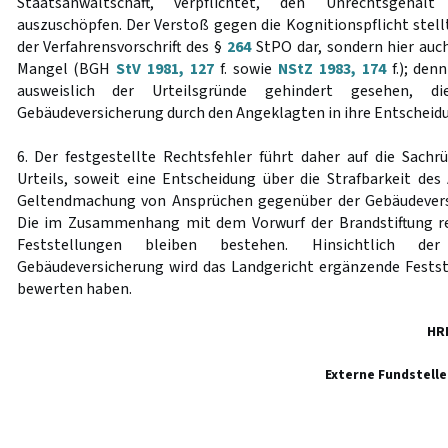
Staatsanwaltschaft, verpflichtet, den Unrechtsgehal
auszuschöpfen. Der Verstoß gegen die Kognitionspflicht stell
der Verfahrensvorschrift des §
264
StPO dar, sondern hier auch
Mangel (BGH
StV 1981, 127
f. sowie
NStZ 1983, 174
f.); den
ausweislich der Urteilsgründe gehindert gesehen, d
Gebäudeversicherung durch den Angeklagten in ihre Entscheid
6. Der festgestellte Rechtsfehler führt daher auf die Sach
Urteils, soweit eine Entscheidung über die Strafbarkeit de
Geltendmachung von Ansprüchen gegenüber der Gebäudeversi
Die im Zusammenhang mit dem Vorwurf der Brandstiftung rec
Feststellungen bleiben bestehen. Hinsichtlich de
Gebäudeversicherung wird das Landgericht ergänzende Festst
bewerten haben.
HR
Externe Fundstelle