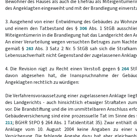
Bewohner des Hauses als auch die Ehefrau als Miteigentümerin
des Angeklagten eingeweiht und mit der Brandlegung einverst
3. Ausgehend von einer Entwidmung des Gebäudes zu Wohnz
und einem den Tatbestand des §
306
Abs. 1 StGB ausschlie
Miteigentümerin in die Brandlegung hat das Landgericht den A
An einer Verurteilung wegen versuchten Betruges zum Nachte
gemäß §
263
Abs. 3 Satz 2 Nr. 5 StGB sah sich die Strafkam
Lebenssachverhalt nicht Gegenstand der zugelassenen Anklage s
4. Die Revision rügt zu Recht einen Verstoß gegen §
264
StP
davon abgesehen hat, die Inanspruchnahme der Gebäud
Angeklagten rechtlich zu würdigen:
Die Verfahrensvoraussetzung einer zugelassenen Anklage liegt
des Landgerichts - auch hinsichtlich etwaiger Straftaten zum
vor. Die Brandstiftung und die im unmittelbaren Anschluss er
Gebäudeversicherung sind eine prozessuelle Tat im Sinne des
211
; BGHR StPO § 264 Abs. 1 Tatidentität 35). Zwar enthält 
Anklage vom 10. August 2004 keine Angaben zu einer v
Versicherung. Die fehlende Angabe dazu hat aber gleichwohl