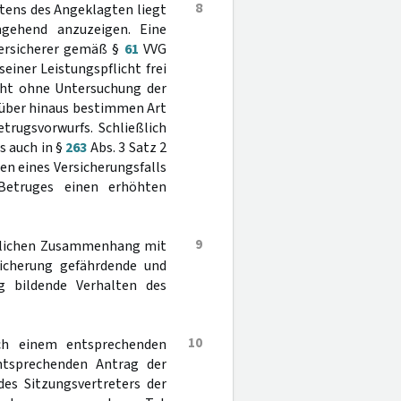
8
tens des Angeklagten liegt
ehend anzuzeigen. Eine
Versicherer gemäß §
61
VVG
einer Leistungspflicht frei
icht ohne Untersuchung der
rüber hinaus bestimmen Art
trugsvorwurfs. Schließlich
s auch in §
263
Abs. 3 Satz 2
hen eines Versicherungsfalls
 Betruges einen erhöhten
9
chlichen Zusammenhang mit
icherung gefährdende und
g bildende Verhalten des
10
h einem entsprechenden
ntsprechenden Antrag der
es Sitzungsvertreters der