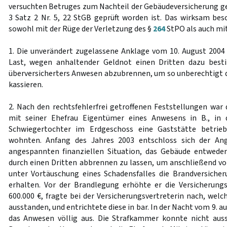
versuchten Betruges zum Nachteil der Gebäudeversicherung 
3 Satz 2 Nr. 5, 22 StGB geprüft worden ist. Das wirksam be
sowohl mit der Rüge der Verletzung des §
264
StPO als auch mit
1. Die unverändert zugelassene Anklage vom 10. August 200
Last, wegen anhaltender Geldnot einen Dritten dazu best
überversicherters Anwesen abzubrennen, um so unberechtigt
kassieren.
2. Nach den rechtsfehlerfrei getroffenen Feststellungen w
mit seiner Ehefrau Eigentümer eines Anwesens in B., in
Schwiegertochter im Erdgeschoss eine Gaststätte betri
wohnten. Anfang des Jahres 2003 entschloss sich der Ang
angespannten finanziellen Situation, das Gebäude entwede
durch einen Dritten abbrennen zu lassen, um anschließend v
unter Vortäuschung eines Schadensfalles die Brandversich
erhalten. Vor der Brandlegung erhöhte er die Versicherun
600.000 €, fragte bei der Versicherungsvertreterin nach, we
ausstanden, und entrichtete diese in bar. In der Nacht vom 9. au
das Anwesen völlig aus. Die Strafkammer konnte nicht auss