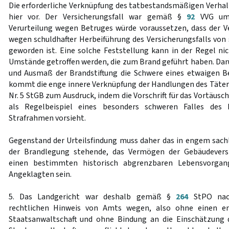
Die erforderliche Verknüpfung des tatbestandsmäßigen Verhal
hier vor. Der Versicherungsfall war gemäß §
92
VVG umg
Verurteilung wegen Betruges würde voraussetzen, dass der 
wegen schuldhafter Herbeiführung des Versicherungsfalls von s
geworden ist. Eine solche Feststellung kann in der Regel n
Umstände getroffen werden, die zum Brand geführt haben. Da
und Ausmaß der Brandstiftung die Schwere eines etwaigen Be
kommt die enge innere Verknüpfung der Handlungen des Täter
Nr. 5 StGB zum Ausdruck, indem die Vorschrift für das Vortäusc
als Regelbeispiel eines besonders schweren Falles des
Strafrahmen vorsieht.
Gegenstand der Urteilsfindung muss daher das in engem sa
der Brandlegung stehende, das Vermögen der Gebäudevers
einen bestimmten historisch abgrenzbaren Lebensvorgan
Angeklagten sein.
5. Das Landgericht war deshalb gemäß §
264
StPO nac
rechtlichen Hinweis von Amts wegen, also ohne einen e
Staatsanwaltschaft und ohne Bindung an die Einschätzung d