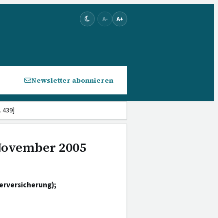
A-
A+
Newsletter abonnieren
 439]
 November 2005
erversicherung);