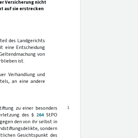
r Versicherung nicht
t auf sie erstrecken
rteil des Landgerichts
t eine Entscheidung
r Geltendmachung von
lieben ist.
uer Verhandlung und
tels, an eine andere
1
iftung zu einer besonders
Verletzung des §
264
StPO
gegen den von ihr selbst in
dstiftungsdelikte, sondern
tlichen Gesichtspunkt des