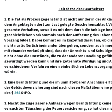
Leitsätze des Bearbeiters
1. Die Tat als Prozessgegenstand ist nicht nur der in der An
dem Angeklagten dort zur Last gelegte Geschehensablauf. Vi
gesamte Verhalten, soweit es mit dem durch die Anklage be
geschichtlichen Vorkommnis nach der Auffassung des Lebens 
Vorgang bildet. Dabei kommt es im Einzelfall darauf an, ob d
nicht nur äußerlich ineinander übergehen, sondern auch inne
miteinander verknüpft sind, dass der Unrechts- und Schuldg
nicht ohne die Umstände, die zu der anderen Handlung geführ
gewürdigt werden kann und ihre getrennte Würdigung und Ab
verschiedenen Verfahren einen einheitlichen Lebensvorgang 
würde.
2. Eine Brandstiftung und die im unmittelbaren Anschluss e
der Gebäudeversicherung sind nach diesen Maßstäben eine p
des §
264
StPO.
3. Macht die zugelassene Anklage wegen Brandstiftung keine
versuchten Täuschung der Feuerversicherung, so hat dies nich