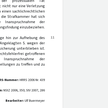
t der prozessualen Tat
t nicht nur eine Verletzung
 einen sachlichrechtlichen
n die Strafkammer hat sich
ie Inanspruchnahme der
ungsfindung einzubeziehen.
11
rüge hin zur Aufhebung des
s Angeklagten S. wegen der
cherung unterblieben ist.
htsfehlerfrei getroffenen
r Inanspruchnahme der
ellungen zu treffen und zu
RS-Nummer:
HRRS 2006 Nr. 439
n:
NStZ 2006, 350; StV 2007, 286
Bearbeiter:
Ulf Buermeyer