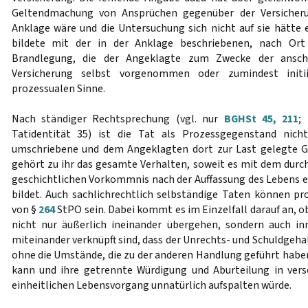
Geltendmachung von Ansprüchen gegenüber der Versicher
Anklage wäre und die Untersuchung sich nicht auf sie hätte e
bildete mit der in der Anklage beschriebenen, nach Ort 
Brandlegung, die der Angeklagte zum Zwecke der ansch
Versicherung selbst vorgenommen oder zumindest initi
prozessualen Sinne.
Nach ständiger Rechtsprechung (vgl. nur
BGHSt 45, 211
;
Tatidentität 35) ist die Tat als Prozessgegenstand nich
umschriebene und dem Angeklagten dort zur Last gelegte G
gehört zu ihr das gesamte Verhalten, soweit es mit dem durc
geschichtlichen Vorkommnis nach der Auffassung des Lebens e
bildet. Auch sachlichrechtlich selbständige Taten können pr
von §
264
StPO sein. Dabei kommt es im Einzelfall darauf an, 
nicht nur äußerlich ineinander übergehen, sondern auch in
miteinander verknüpft sind, dass der Unrechts- und Schuldgeha
ohne die Umstände, die zu der anderen Handlung geführt haben
kann und ihre getrennte Würdigung und Aburteilung in vers
einheitlichen Lebensvorgang unnatürlich aufspalten würde.