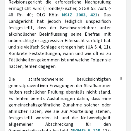
Revisionsgericht die erforderliche Nachprüfung
ermöglicht wird (Tröndle/Fischer, StGB 52. Aufl. §
46 Rn. 40; OLG Köln
NStZ 2003, 421
). Das
Landgericht hat jedoch lediglich unspezifisch
festgestellt, dass der Beschwerdeführer unter
alkoholischer Beeinflussung seine Ehefrau mit
unberechtigter aggressiver Eifersucht verfolgt hat
und sie vielfach Schläge ertragen hat (UA S. 4, 11).
Konkrete Feststellungen, wann und wie oft es zu
Tätlichkeiten gekommen ist und welche Folgen sie
hatten, fehlen dagegen.
5
Die straferschwerend berücksichtigten
generalpräventiven Erwägungen der Strafkammer
halten rechtlicher Prüfung ebenfalls nicht stand.
Es fehlen bereits Ausführungen dahin, dass eine
gemeinschaftsgefährliche Zunahme solcher oder
ähnlicher Taten, wie sie zur Aburteilung stehen,
festgestellt worden ist und die Notwendigkeit
allgemeiner Abschreckung für den
Gemeinschaftsschutz besteht (
BGHSt 6, 125
, 127;