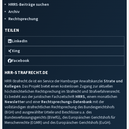
HRRS-Beiträge suchen
Archiv
Rechtsprechung
TEILEN
LinkedIn
Xing
Facebook
HRR-STRAFRECHT.DE
HRR-Strafrecht.de ist ein Service der Hamburger Anwaltskanzlei
Strate und
Kollegen
. Das Projekt bietet einen kostenlosen Zugang zur aktuellen
höchstrichterlichen Rechtsprechung im Strafrecht und Strafverfahrensrecht.
Es besteht aus der juristischen Fachzeitschrift
HRRS
, einem monatlichen
Newsletter
und einer
Rechtsprechungs-Datenbank
mit der
vollständigen strafrechtlichen Rechtsprechung des Bundesgerichtshofs
(BGH) und ausgewählter Urteile und Beschlüsse u.a. des
Bundesverfassungsgerichts (BVerfG), des Europäischen Gerichtshofs für
Menschenrechte (EGMR) und des Europäischen Gerichtshofs (EuGH).