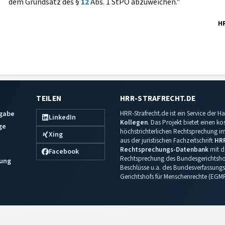
dem Grundsatz des §
12
Abs. 1 StPO abzuweichen."
H
TEILEN
HRR-STRAFRECHT.DE
sgabe
HRR-Strafrecht.de ist ein Service der
LinkedIn
Kollegen
. Das Projekt bietet einen k
ge
höchstrichterlichen Rechtsprechung im 
Xing
aus der juristischen Fachzeitschrift
HR
Rechtsprechungs-Datenbank
mit de
Facebook
Rechtsprechung des Bundesgerichtshof
ung
Beschlüsse u.a. des Bundesverfassungs
Gerichtshofs für Menschenrechte (EGM
Impressum
·
Datenschutz