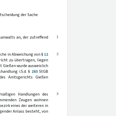
tscheidung der Sache
1
anwalts an, der zutreffend
2
ache in Abweichung von §
12
icht zu übertragen, liegen
ht Gießen wurde ausweislich
handlung i.S.d. §
263
StGB
des Amtsgerichts Gießen
3
smäßigen Handlungen des
kommenden Zeugen wohnen
ezirk eines der weiteren in
gender Anlass besteht, von