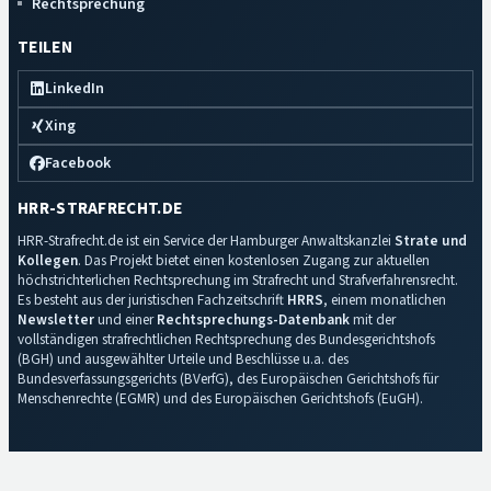
Rechtsprechung
TEILEN
LinkedIn
Xing
Facebook
HRR-STRAFRECHT.DE
HRR-Strafrecht.de ist ein Service der Hamburger Anwaltskanzlei
Strate und
Kollegen
. Das Projekt bietet einen kostenlosen Zugang zur aktuellen
höchstrichterlichen Rechtsprechung im Strafrecht und Strafverfahrensrecht.
Es besteht aus der juristischen Fachzeitschrift
HRRS
, einem monatlichen
Newsletter
und einer
Rechtsprechungs-Datenbank
mit der
vollständigen strafrechtlichen Rechtsprechung des Bundesgerichtshofs
(BGH) und ausgewählter Urteile und Beschlüsse u.a. des
Bundesverfassungsgerichts (BVerfG), des Europäischen Gerichtshofs für
Menschenrechte (EGMR) und des Europäischen Gerichtshofs (EuGH).
Impressum
·
Datenschutz