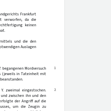
andgerichts Frankfurt
t verworfen, da die
echtfertigung keinen
at.
mittels und die den
notwendigen Auslagen
1
Y. begangenen Mordversuch
(jeweils in Tateinheit mit
u beanstanden.
2
Y. zweimal eingestochen.
 und zwischen ihn und den
folgte der Angriff auf die
lusses, um die Zeugin zu