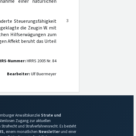
nahme einer natürlichen
3
nderte Steuerungsfähigkeit
geklagte die Zeugin W. mit
ichen Hilfserwägungen zum
n Affekt beruht das Urteil
RRS-Nummer:
HRRS 2005 Nr. 84
Bearbeiter:
Ulf Buermeyer
 Hamburger Anwaltskanzlei
Strate und
ostenlosen Zugang zur aktuellen
Strafrecht und Strafverfahrensrecht. Es besteht
RS
, einem monatlichen
Newsletter
und einer