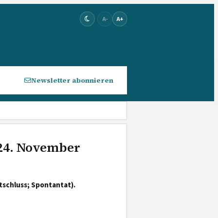
A-
A+
Newsletter abonnieren
 24. November
tschluss; Spontantat).