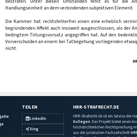
bestrafen. Unter diesen Umständen fehlt es für die An
Handlungseinheit an dem verbindenden subjektiven Element.
Die Kammer hat rechtsfehlerfrei einen eine erheblich vermi
begründenden Affekt auch insoweit ausgeschlossen, als der An
bedingtem Tötungsvorsatz angegriffen hat. Auf den bedenkl
Vorverschulden an einem bei Tatbegehung vorliegenden etwaige
nicht.
H
TEILEN
HRR-STRAFRECHT.DE
sgabe
HRR-Strafrecht.de ist ein Service der
LinkedIn
Kollegen
. Das Projekt bietet einen k
ge
höchstrichterlichen Rechtsprechung im 
Xing
aus der juristischen Fachzeitschrift
HR