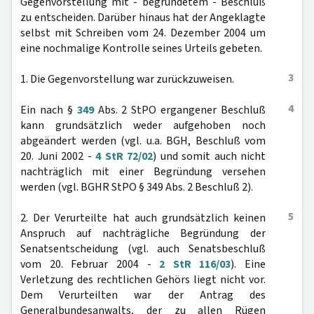
Gegenvorstellung mit - begründetem - Beschluß
zu entscheiden. Darüber hinaus hat der Angeklagte
selbst mit Schreiben vom 24. Dezember 2004 um
eine nochmalige Kontrolle seines Urteils gebeten.
3
1. Die Gegenvorstellung war zurückzuweisen.
4
Ein nach §
349
Abs. 2 StPO ergangener Beschluß
kann grundsätzlich weder aufgehoben noch
abgeändert werden (vgl. u.a. BGH, Beschluß vom
20. Juni 2002 -
4 StR 72/02
) und somit auch nicht
nachträglich mit einer Begründung versehen
werden (vgl. BGHR StPO § 349 Abs. 2 Beschluß 2).
5
2. Der Verurteilte hat auch grundsätzlich keinen
Anspruch auf nachträgliche Begründung der
Senatsentscheidung (vgl. auch Senatsbeschluß
vom 20. Februar 2004 -
2 StR 116/03
). Eine
Verletzung des rechtlichen Gehörs liegt nicht vor.
Dem Verurteilten war der Antrag des
Generalbundesanwalts, der zu allen Rügen