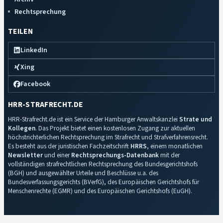
Rechtsprechung
TEILEN
LinkedIn
Xing
Facebook
HRR-STRAFRECHT.DE
HRR-Strafrecht.de ist ein Service der Hamburger Anwaltskanzlei
Strate und
Kollegen
. Das Projekt bietet einen kostenlosen Zugang zur aktuellen
höchstrichterlichen Rechtsprechung im Strafrecht und Strafverfahrensrecht.
Es besteht aus der juristischen Fachzeitschrift
HRRS
, einem monatlichen
Newsletter
und einer
Rechtsprechungs-Datenbank
mit der
vollständigen strafrechtlichen Rechtsprechung des Bundesgerichtshofs
(BGH) und ausgewählter Urteile und Beschlüsse u.a. des
Bundesverfassungsgerichts (BVerfG), des Europäischen Gerichtshofs für
Menschenrechte (EGMR) und des Europäischen Gerichtshofs (EuGH).
Impressum
·
Datenschutz