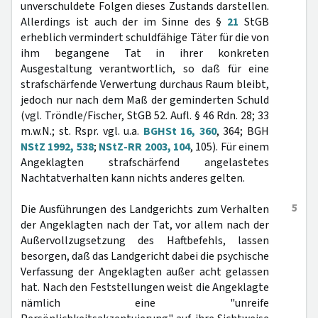
unverschuldete Folgen dieses Zustands darstellen.
Allerdings ist auch der im Sinne des §
21
StGB
erheblich vermindert schuldfähige Täter für die von
ihm begangene Tat in ihrer konkreten
Ausgestaltung verantwortlich, so daß für eine
strafschärfende Verwertung durchaus Raum bleibt,
jedoch nur nach dem Maß der geminderten Schuld
(vgl. Tröndle/Fischer, StGB 52. Aufl. § 46 Rdn. 28; 33
m.w.N.; st. Rspr. vgl. u.a.
BGHSt 16, 360
, 364; BGH
NStZ 1992, 538
;
NStZ-RR 2003, 104
, 105). Für einem
Angeklagten strafschärfend angelastetes
Nachtatverhalten kann nichts anderes gelten.
5
Die Ausführungen des Landgerichts zum Verhalten
der Angeklagten nach der Tat, vor allem nach der
Außervollzugsetzung des Haftbefehls, lassen
besorgen, daß das Landgericht dabei die psychische
Verfassung der Angeklagten außer acht gelassen
hat. Nach den Feststellungen weist die Angeklagte
nämlich eine "unreife