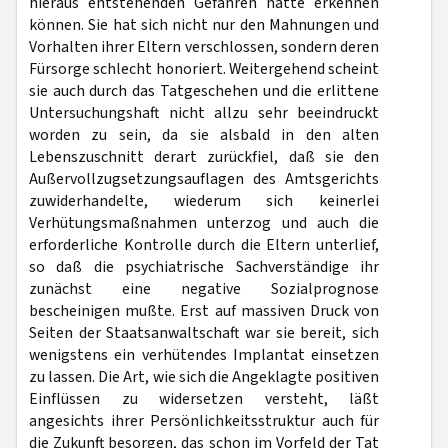
hieraus entstehenden Gefahren hätte erkennen
können. Sie hat sich nicht nur den Mahnungen und
Vorhalten ihrer Eltern verschlossen, sondern deren
Fürsorge schlecht honoriert. Weitergehend scheint
sie auch durch das Tatgeschehen und die erlittene
Untersuchungshaft nicht allzu sehr beeindruckt
worden zu sein, da sie alsbald in den alten
Lebenszuschnitt derart zurückfiel, daß sie den
Außervollzugsetzungsauflagen des Amtsgerichts
zuwiderhandelte, wiederum sich keinerlei
Verhütungsmaßnahmen unterzog und auch die
erforderliche Kontrolle durch die Eltern unterlief,
so daß die psychiatrische Sachverständige ihr
zunächst eine negative Sozialprognose
bescheinigen mußte. Erst auf massiven Druck von
Seiten der Staatsanwaltschaft war sie bereit, sich
wenigstens ein verhütendes Implantat einsetzen
zu lassen. Die Art, wie sich die Angeklagte positiven
Einflüssen zu widersetzen versteht, läßt
angesichts ihrer Persönlichkeitsstruktur auch für
die Zukunft besorgen, das schon im Vorfeld der Tat