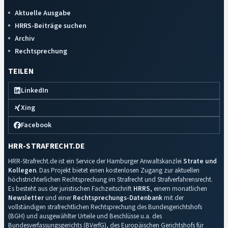
Aktuelle Ausgabe
HRRS-Beiträge suchen
Archiv
Rechtsprechung
TEILEN
LinkedIn
Xing
Facebook
HRR-STRAFRECHT.DE
HRR-Strafrecht.de ist ein Service der Hamburger Anwaltskanzlei
Strate und
Kollegen
. Das Projekt bietet einen kostenlosen Zugang zur aktuellen
höchstrichterlichen Rechtsprechung im Strafrecht und Strafverfahrensrecht.
Es besteht aus der juristischen Fachzeitschrift
HRRS
, einem monatlichen
Newsletter
und einer
Rechtsprechungs-Datenbank
mit der
vollständigen strafrechtlichen Rechtsprechung des Bundesgerichtshofs
(BGH) und ausgewählter Urteile und Beschlüsse u.a. des
Bundesverfassungsgerichts (BVerfG), des Europäischen Gerichtshofs für